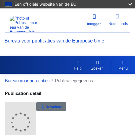
Een officiële website van de EU
Nederlands
Inloggen
Bureau voor publicaties van de Europese Unie
Help
Zoeken
Menu
Bureau voor publicaties
Publicatiegegevens
Publication Detail Actions Portlet
Publication detail
Gebruikerswaardering
Download