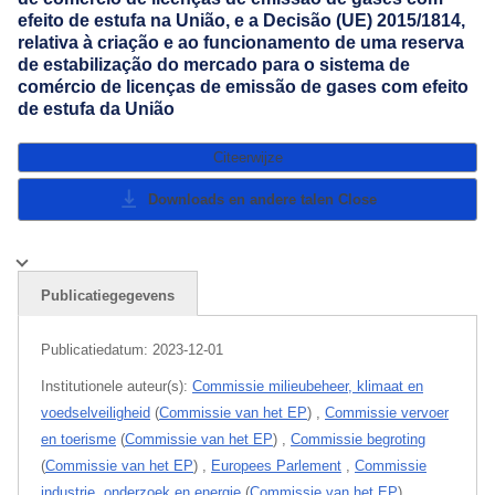
efeito de estufa na União, e a Decisão (UE) 2015/1814,
relativa à criação e ao funcionamento de uma reserva
de estabilização do mercado para o sistema de
comércio de licenças de emissão de gases com efeito
de estufa da União
Citeerwijze
Downloads en andere talen
Close
Publicatiegegevens
Publicatiedatum:
2023-12-01
Institutionele auteur(s):
Commissie milieubeheer, klimaat en
voedselveiligheid
(
Commissie van het EP
)
,
Commissie vervoer
en toerisme
(
Commissie van het EP
)
,
Commissie begroting
(
Commissie van het EP
)
,
Europees Parlement
,
Commissie
industrie, onderzoek en energie
(
Commissie van het EP
)
,