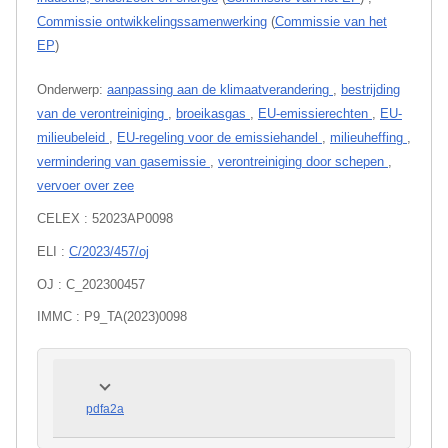
Commissie ontwikkelingssamenwerking
(
Commissie van het
EP
)
Onderwerp:
aanpassing aan de klimaatverandering
,
bestrijding
van de verontreiniging
,
broeikasgas
,
EU-emissierechten
,
EU-
milieubeleid
,
EU-regeling voor de emissiehandel
,
milieuheffing
,
vermindering van gasemissie
,
verontreiniging door schepen
,
vervoer over zee
CELEX : 52023AP0098
ELI :
C/2023/457/oj
OJ : C_202300457
IMMC : P9_TA(2023)0098
pdfa2a