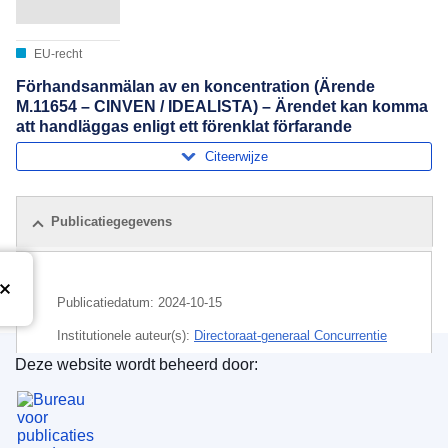
EU-recht
Förhandsanmälan av en koncentration (Ärende
M.11654 – CINVEN / IDEALISTA) – Ärendet kan komma
att handläggas enligt ett förenklat förfarande
Citeerwijze
Publicatiegegevens
Publicatiedatum:
2024-10-15
Institutionele auteur(s):
Directoraat-generaal Concurrentie
(
Europese Commissie
)
,
Europese Commissie
Deze website wordt beheerd door:
Bureau voor publicaties van de Europese Unie
Onderwerp:
beleggingsmaatschappij
,
controle op
concentraties
,
dienstverrichting
,
economische