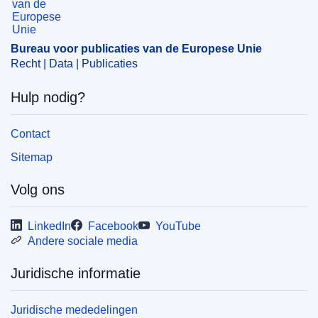
concentratie
,
internetsite
,
Italië
,
onroerend eigendom
,
onroerendgoedmarkt
,
Portugal
,
Spanje
CELEX : 52024M11654
Bureau voor publicaties van de Europese Unie
Recht | Data | Publicaties
ELI :
C/2024/6189/oj
OJ : C_202406189
Hulp nodig?
IMMC : PUB(2024)953/3683214
Contact
pdfa2a
Sitemap
Alle uitgaven in deze reeks
Volg ons
LinkedIn
Facebook
YouTube
Andere sociale media
Juridische informatie
Juridische mededelingen