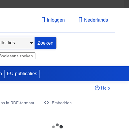
Inloggen
Nederlands
Zoeken
Booleaans zoeken
o
EU-publicaties
Help
ns in RDF-formaat
Embedden
w venster)