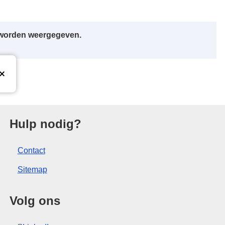
r worden weergegeven.
e Europese Unie
Hulp nodig?
Contact
Sitemap
Volg ons