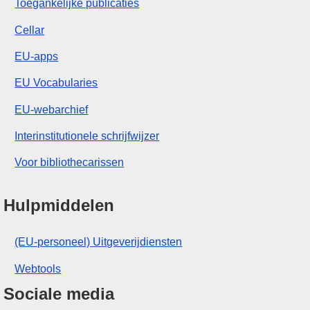
Toegankelijke publicaties
Cellar
EU-apps
EU Vocabularies
EU-webarchief
Interinstitutionele schrijfwijzer
Voor bibliothecarissen
Hulpmiddelen
(EU-personeel) Uitgeverijdiensten
Webtools
Sociale media