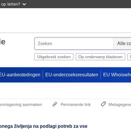
 op letten?
de
S
e
l
Uitgebreid zoeken
Op onderwerp bladeren
e
c
EU-aanbestedingen
EU-onderzoeksresultaten
EU Whoiswh
t
kennisgeving aanmaken
Permanente link
Metagegeve
(Opent een nieu
nega življenja na podlagi potreb za vse