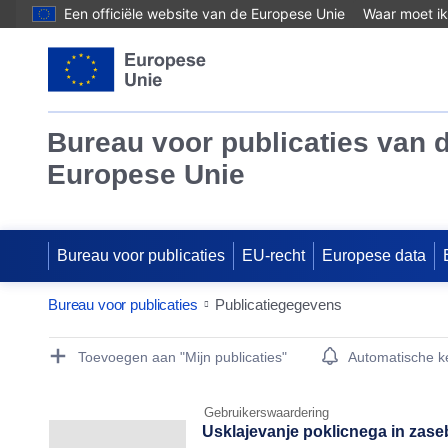
Een officiële website van de Europese Unie
Waar moet ik
Bureau voor publicaties van 
Europese Unie
Bureau voor publicaties
EU-recht
Europese data
Bureau voor publicaties
Publicatiegegevens
Publication Detail Actions Portlet
Toevoegen aan "Mijn publicaties"
Automatische 
Gebruikerswaardering
Usklajevanje poklicnega in zaseb