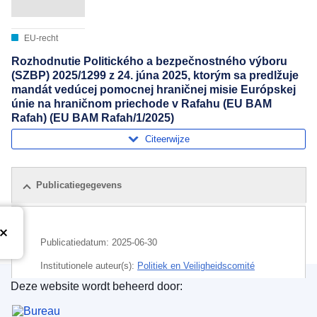
EU-recht
Rozhodnutie Politického a bezpečnostného výboru
(SZBP) 2025/1299 z 24. júna 2025, ktorým sa predlžuje
mandát vedúcej pomocnej hraničnej misie Európskej
únie na hraničnom priechode v Rafahu (EU BAM
Rafah) (EU BAM Rafah/1/2025)
Citeerwijze
Publicatiegegevens
Publicatiedatum:
2025-06-30
Institutionele auteur(s):
Politiek en Veiligheidscomité
(
Raad van de Europese Unie
)
Deze website wordt beheerd door:
Bureau voor publicaties van de Europese Unie
Onderwerp:
grenscontrole
,
grensoverschrijdende