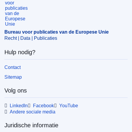
samenwerking
,
Palestijnse kwestie
,
Palestina
CELEX : 32025D1299
ELI :
dec/2025/1299/oj
Bureau voor publicaties van de Europese Unie
OJ : L_202501299
Recht | Data | Publicaties
IMMC : ST 9624 2025 REV 1
Hulp nodig?
pdfa2a
Contact
Alle uitgaven in deze reeks
Sitemap
Volg ons
LinkedIn
Facebook
YouTube
Andere sociale media
Juridische informatie