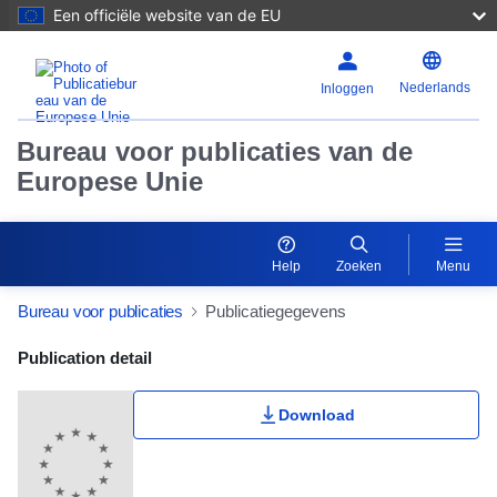
Een officiële website van de EU
Nederlands
Inloggen
Bureau voor publicaties van de
Europese Unie
Help
Zoeken
Menu
Bureau voor publicaties
Publicatiegegevens
Publication Detail Actions Portlet
Publication detail
Download