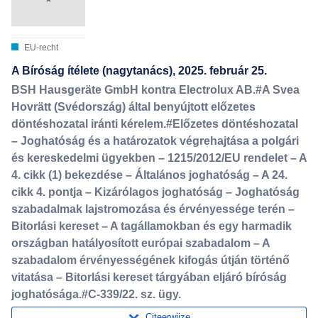
EU-recht
A Bíróság ítélete (nagytanács), 2025. február 25.
BSH Hausgeräte GmbH kontra Electrolux AB.#A Svea
Hovrätt (Svédország) által benyújtott előzetes
döntéshozatal iránti kérelem.#Előzetes döntéshozatal
– Joghatóság és a határozatok végrehajtása a polgári
és kereskedelmi ügyekben – 1215/2012/EU rendelet – A
4. cikk (1) bekezdése – Általános joghatóság – A 24.
cikk 4. pontja – Kizárólagos joghatóság – Joghatóság
szabadalmak lajstromozása és érvényessége terén –
Bitorlási kereset – A tagállamokban és egy harmadik
országban hatályosított európai szabadalom – A
szabadalom érvényességének kifogás útján történő
vitatása – Bitorlási kereset tárgyában eljáró bíróság
joghatósága.#C-339/22. sz. ügy.
Citeerwijze