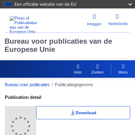
Een officiële website van de EU
Nederlands
Inloggen
Bureau voor publicaties van de
Europese Unie
Help
Zoeken
Menu
Bureau voor publicaties
Publicatiegegevens
Publication Detail Actions Portlet
Publication detail
Download