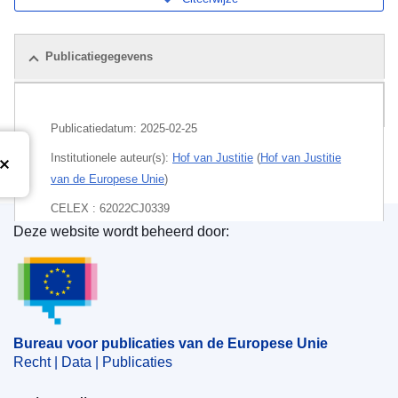
Publicatiegegevens
Pakket
Publicatiedatum:
2025-02-25
Institutionele auteur(s):
Hof van Justitie
(
Hof van Justitie
van de Europese Unie
)
CELEX : 62022CJ0339
Deze website wordt beheerd door:
ECLI : ECLI:EU:C:2025:108
Bureau voor publicaties van de Europese Unie
Bureau voor publicaties van de Europese Unie
Recht | Data | Publicaties