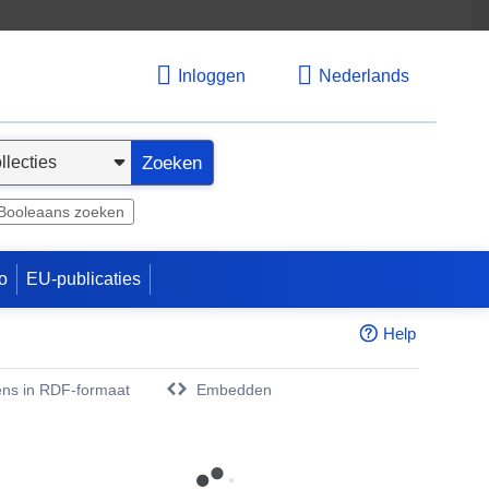
Inloggen
Nederlands
Zoeken
Booleaans zoeken
o
EU-publicaties
Help
ns in RDF-formaat
Embedden
w venster)