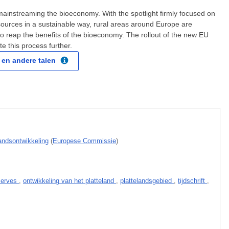
mainstreaming the bioeconomy. With the spotlight firmly focused on
sources in a sustainable way, rural areas around Europe are
to reap the benefits of the bioeconomy. The rollout of the new EU
e this process further.
en andere talen
andsontwikkeling
(
Europese Commissie
)
eserves
,
ontwikkeling van het platteland
,
plattelandsgebied
,
tijdschrift
,