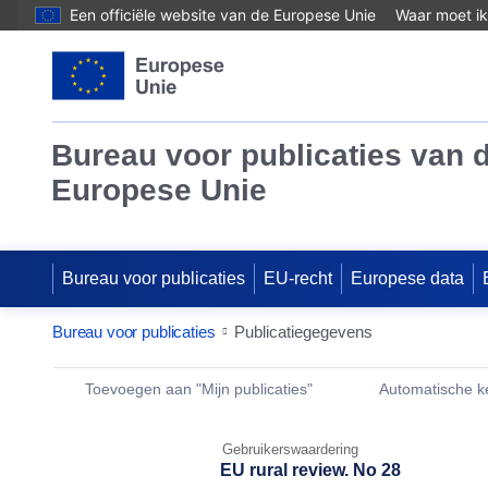
Een officiële website van de Europese Unie
Waar moet ik
Bureau voor publicaties van 
Europese Unie
Bureau voor publicaties
EU-recht
Europese data
Bureau voor publicaties
Publicatiegegevens
Publication Detail Actions Portlet
Toevoegen aan "Mijn publicaties"
Automatische 
Gebruikerswaardering
EU rural review. No 28