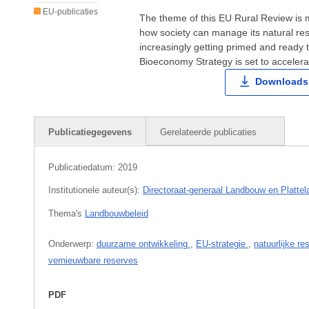
EU-publicaties
The theme of this EU Rural Review is 
how society can manage its natural re
increasingly getting primed and ready 
Bioeconomy Strategy is set to accelerat
Downloads 
Publicatiegegevens
Gerelateerde publicaties
Publicatiedatum:
2019
Institutionele auteur(s):
Directoraat-generaal Landbouw en Plattel
Thema's
Landbouwbeleid
Onderwerp:
duurzame ontwikkeling
,
EU-strategie
,
natuurlijke r
vernieuwbare reserves
PDF