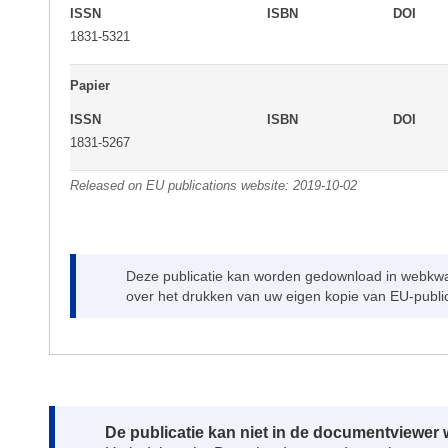
ISSN
ISBN
DOI
1831-5321
Papier
ISSN
ISBN
DOI
1831-5267
Released on EU publications website:
2019-10-02
Deze publicatie kan worden gedownload in webkwali
over het drukken van uw eigen kopie van EU-public
Note:
De publicatie kan niet in de documentviewe