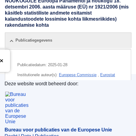
NÕUKOGULE Euroopa Parlamendi ja nõukogu 18.
detsembri 2006. aasta määruse (EÜ) nr 1921/2006 (mis
käsitleb statistiliste andmete esitamist
kalandustoodete lossimise kohta liikmesriikides)
rakendamise kohta
Publicatiegegevens
Publicatiedatum:
2025-01-28
Institutionele auteur(s):
Europese Commissie
,
Eurostat
(
Europese Commissie
)
Deze website wordt beheerd door:
Bureau voor publicaties van de Europese Unie
Onderwerp:
datatransmissie
,
EU-lidstaat
,
EU-
statistieken
,
geloste hoeveelheid
,
verzamelen van
gegevens
,
visserijproductie
,
visserijstatistiek
CELEX : 52025DC0012
Bureau voor publicaties van de Europese Unie
IMMC : COM(2025)12 final