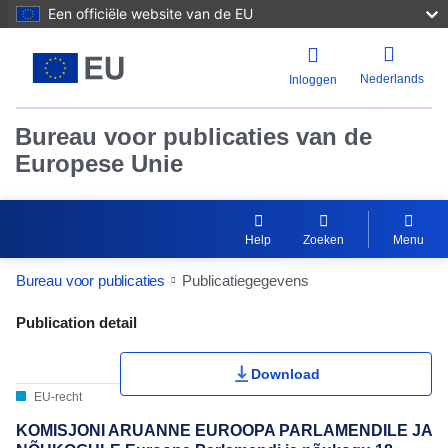
Een officiële website van de EU
Nederlands
Inloggen
Bureau voor publicaties van de
Europese Unie
Help
Zoeken
Menu
Bureau voor publicaties
Publicatiegegevens
Publication Detail Actions Portlet
Publication detail
Download
EU-recht
KOMISJONI ARUANNE EUROOPA PARLAMENDILE JA