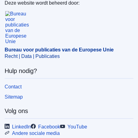
Directoraat-generaal Gezondheid en Voedselveiligheid
Deze website wordt beheerd door:
(
Europese Commissie
)
Bureau voor publicaties van de Europese Unie
Onderwerp:
dierenziekte
,
gezondheidscertificaat
,
invoer
(EU)
,
ongeslacht dier
,
paardachtige
,
Thailand
,
veterinaire inspectie
CELEX : 32025R0899
Bureau voor publicaties van de Europese Unie
Recht | Data | Publicaties
ELI :
reg_impl/2025/899/oj
OJ : L_202500899
Hulp nodig?
IMMC : C(2025)3007/4067088
Contact
pdfa2a
Sitemap
Alle uitgaven in deze reeks
Volg ons
LinkedIn
Facebook
YouTube
Andere sociale media