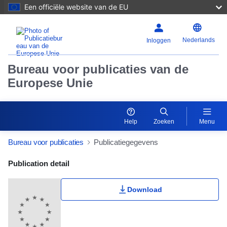
Een officiële website van de EU
Nederlands
Inloggen
Bureau voor publicaties van de
Europese Unie
Help
Zoeken
Menu
Bureau voor publicaties
Publicatiegegevens
Publication Detail Actions Portlet
Publication detail
Download