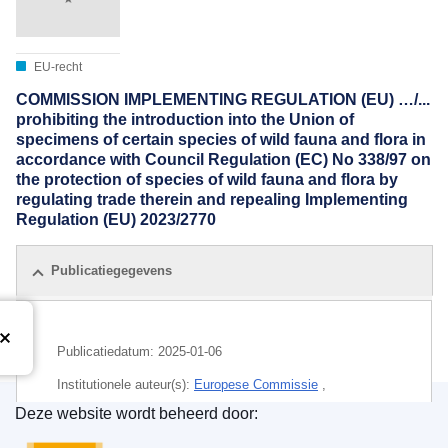
EU-recht
COMMISSION IMPLEMENTING REGULATION (EU) …/...
prohibiting the introduction into the Union of
specimens of certain species of wild fauna and flora in
accordance with Council Regulation (EC) No 338/97 on
the protection of species of wild fauna and flora by
regulating trade therein and repealing Implementing
Regulation (EU) 2023/2770
Publicatiegegevens
Publicatiedatum:
2025-01-06
Institutionele auteur(s):
Europese Commissie
,
Directoraat-generaal Milieu
(
Europese Commissie
)
Deze website wordt beheerd door:
Bureau voor publicaties van de Europese Unie
IMMC : C(2025)15