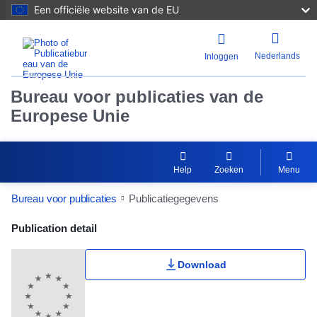
Een officiële website van de EU
Nederlands
Inloggen
Bureau voor publicaties van de
Europese Unie
Help
Zoeken
Menu
Bureau voor publicaties
Publicatiegegevens
Publication Detail Actions Portlet
Publication detail
Download