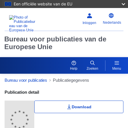
Een officiële website van de EU
Nederlands
Inloggen
Bureau voor publicaties van de
Europese Unie
Help
Zoeken
Menu
Bureau voor publicaties
Publicatiegegevens
Publication Detail Actions Portlet
Publication detail
Download