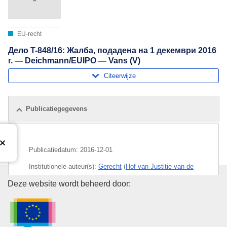
EU-recht
Дело T-848/16: Жалба, подадена на 1 декември 2016
г. — Deichmann/EUIPO — Vans (V)
Citeerwijze
Publicatiegegevens
Publicatiedatum:
2016-12-01
Institutionele auteur(s):
Gerecht
(
Hof van Justitie van de
Europese Unie
)
Bureau voor publicaties van de
Deze website wordt beheerd door:
Onderwerp:
gedeponeerd merk
,
gelijke behandeling
,
kledingstuk
,
leder
,
merk van de EU
,
merkenrecht
,
rechtszekerheidsbeginsel
,
schoenindustrie