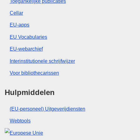
Toegankelijke publicaties
Cellar
EU-apps
EU Vocabularies
EU-webarchief
Interinstitutionele schrijfwijzer
Voor bibliothecarissen
Hulpmiddelen
(EU-personeel) Uitgeverijdiensten
Webtools
Europese Unie