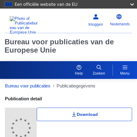
Een officiële website van de EU
Nederlands
Inloggen
Bureau voor publicaties van de
Europese Unie
Help
Zoeken
Menu
Bureau voor publicaties
Publicatiegegevens
Publication Detail Actions Portlet
Publication detail
Download