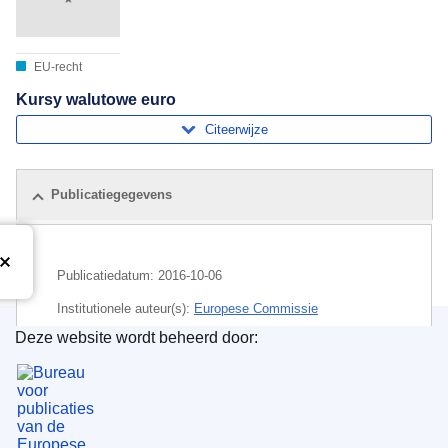
EU-recht
Kursy walutowe euro
Citeerwijze
Publicatiegegevens
Publicatiedatum:
2016-10-06
Institutionele auteur(s):
Europese Commissie
Deze website wordt beheerd door:
Onderwerp:
euro
,
wisselkoers
Bureau voor publicaties van de Europese Unie
CELEX : C2016/367/01
OJ : JOC_2016_367_R_0001