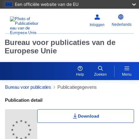
Een officiële website van de EU
Nederlands
Inloggen
Bureau voor publicaties van de
Europese Unie
Help
Zoeken
Menu
Bureau voor publicaties
Publicatiegegevens
Publication Detail Actions Portlet
Publication detail
Download