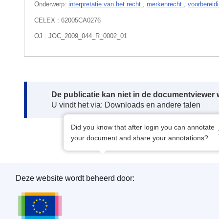
Onderwerp:
interpretatie van het recht
,
merkenrecht
,
voorbereid
CELEX : 62005CA0276
OJ : JOC_2009_044_R_0002_01
Note:
De publicatie kan niet in de documentviewe
U vindt het via: Downloads en andere talen
Did you know that after login you can annotate
your document and share your annotations?
Deze website wordt beheerd door:
Bureau voor publicaties van de Europese Unie