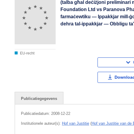
(talba għal deċiżjoni preliminar
Foundation Ltd vs Paranova Ph
farmaċewtiku — Ippakkjar mill-ġd
dehra tal-ippakkjar — Obbligu ta'
EU-recht
Download
Publicatiegegevens
Publicatiedatum:
2008-12-22
Institutionele auteur(s):
Hof van Justitie
(
Hof van Justitie van de