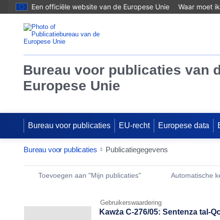
Een officiële website van de Europese Unie
Waar moet ik
Bureau voor publicaties van 
Europese Unie
Bureau voor publicaties
EU-recht
Europese data
Bureau voor publicaties
Publicatiegegevens
Publication Detail Actions Portlet
Toevoegen aan "Mijn publicaties"
Automatische 
Gebruikerswaardering
Kawża C-276/05: Sentenza tal-Qort