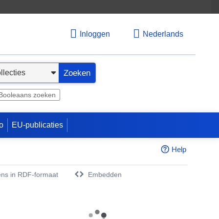
Inloggen
Nederlands
Zoeken
Booleaans zoeken
o
EU-publicaties
Help
ns in RDF-formaat
Embedden
w venster)