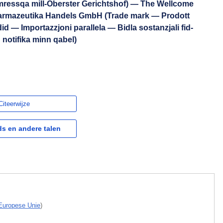
i mressqa mill-Oberster Gerichtshof) — The Wellcome
armazeutika Handels GmbH (Trade mark — Prodott
id — Importazzjoni parallela — Bidla sostanzjali fid-
 notifika minn qabel)
Citeerwijze
s en andere talen
 Europese Unie
)