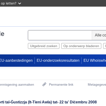
 op letten?
de
S
e
l
Uitgebreid zoeken
Op onderwerp bladeren
e
c
EU-aanbestedingen
EU-onderzoeksresultaten
EU Whoiswh
t
kennisgeving aanmaken
Permanente link
Metagegeve
(Opent een nieu
i tal-Ġustizzja (It-Tieni Awla) tat- 22 ta' Diċembru 2008