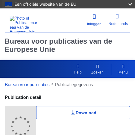
Een officiële website van de EU
Nederlands
Inloggen
Bureau voor publicaties van de
Europese Unie
Help
Zoeken
Menu
Bureau voor publicaties
Publicatiegegevens
Publication Detail Actions Portlet
Publication detail
Download