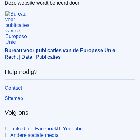
en Voedselveiligheid
(
Europese Commissie
)
,
Europese
Deze website wordt beheerd door:
Commissie
Bureau voor publicaties van de Europese Unie
Onderwerp:
biocide
,
chemisch product
,
insecticide
,
micro-organisme
,
verkoopvergunning
CELEX : 32026D0377
Bureau voor publicaties van de Europese Unie
ELI :
dec_impl/2026/377/oj
Recht | Data | Publicaties
OJ : L_202600377
Hulp nodig?
IMMC : C(2026)969/4454765
Contact
pdfa2a
Sitemap
Alle uitgaven in deze reeks
Volg ons
LinkedIn
Facebook
YouTube
Andere sociale media