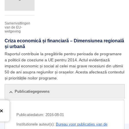
Samenvattingen
van de EU-
wetgeving
Criza economică și financiară – Dimensiunea regională
și urbană
Raportul contribuie la pregătirile pentru perioada de programare
a politicii de coeziune a UE pentru 2014. Actul evidențiază
impactul economic și social al celei mai grave recesiuni din ultimii
50 de ani asupra regiunilor și orașelor. Acesta afectează contextul
și prioritățile noilor programe.
Publicatiegegevens
Publicatiedatum:
2016-08-01
Institutionele auteur(s):
Bureau voor publicaties van de