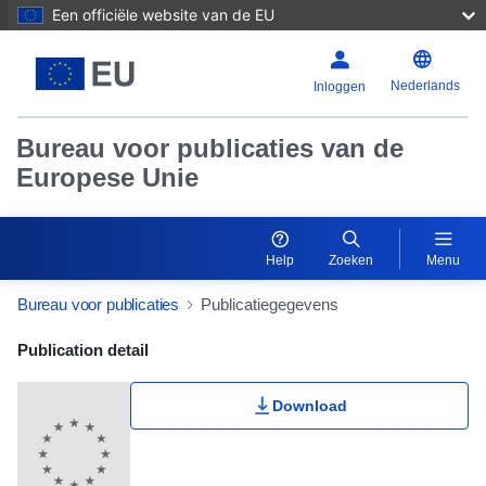
Een officiële website van de EU
Nederlands
Inloggen
Bureau voor publicaties van de
Europese Unie
Help
Zoeken
Menu
Bureau voor publicaties
Publicatiegegevens
Publication Detail Actions Portlet
Publication detail
Download