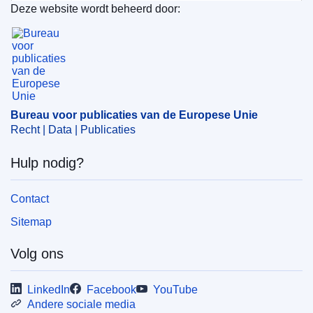
Europese Unie
Deze website wordt beheerd door:
Bureau voor publicaties van de Europese Unie
Onderwerp:
armoede
,
bruto binnenlands product
,
buitenlandse investering
,
economische en sociale
samenhang
,
economische recessie
,
impactonderzoek
,
sociale uitsluiting
,
verslag
,
werkloosheid
Bureau voor publicaties van de Europese Unie
Recht | Data | Publicaties
Released on EU publications website:
2016-08-01
Hulp nodig?
Contact
Sitemap
Volg ons
LinkedIn
Facebook
YouTube
Andere sociale media