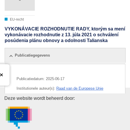
EU-recht
VYKONÁVACIE ROZHODNUTIE RADY, ktorým sa mení
vykonávacie rozhodnutie z 13. júla 2021 o schválení
posúdenia plánu obnovy a odolnosti Talianska
Publicatiegegevens
Publicatiedatum:
2025-06-17
Institutionele auteur(s):
Raad van de Europese Unie
Bureau voor publicaties van de
Deze website wordt beheerd door:
IMMC : ST 9587 2025 INIT