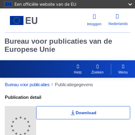
Een officiële website van de EU
Nederlands
Inloggen
Bureau voor publicaties van de
Europese Unie
Help
Zoeken
Menu
Bureau voor publicaties
Publicatiegegevens
Publication Detail Actions Portlet
Publication detail
Download