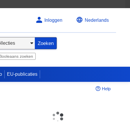
Inloggen
Nederlands
Zoeken
Booleaans zoeken
o
EU-publicaties
Help