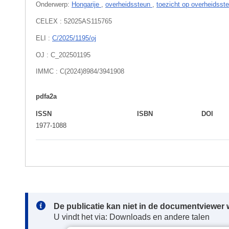
Onderwerp:
Hongarije
,
overheidssteun
,
toezicht op overheidsst
CELEX : 52025AS115765
ELI :
C/2025/1195/oj
OJ : C_202501195
IMMC : C(2024)8984/3941908
pdfa2a
ISSN
ISBN
DOI
1977-1088
Note:
De publicatie kan niet in de documentviewe
U vindt het via: Downloads en andere talen