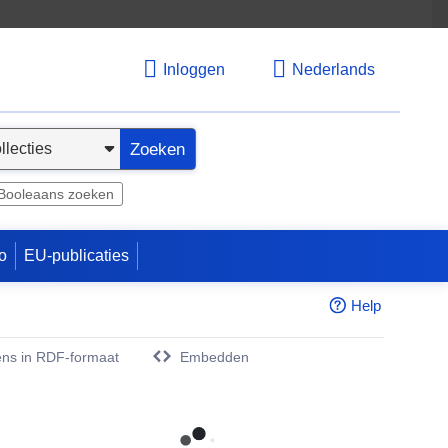
Inloggen
Nederlands
Zoeken
Booleaans zoeken
o
EU-publicaties
Help
ns in RDF-formaat
Embedden
w venster)