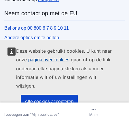
Neem contact op met de EU
Bel ons op 00 800 6 7 8 9 10 11
Andere opties om te bellen
Schrijf ons via het contactformulier
Deze website gebruikt cookies. U kunt naar
Ontmoet ons in een van de EU-centra
onze
gaan of op de link
pagina over cookies
onderaan elke pagina klikken als u meer
Sociale media
informatie wilt of uw instellingen wilt
wijzigen.
Zoeken naar sociale-mediakanalen van de EU
EU-instellingen en -organen
Alle cookies accepteren
Toevoegen aan "Mijn publicaties"
Automatische kennisgeving
More
Alleen essentiële cookies accepteren
Zoeken naar EU-instellingen en -organen
aanmaken