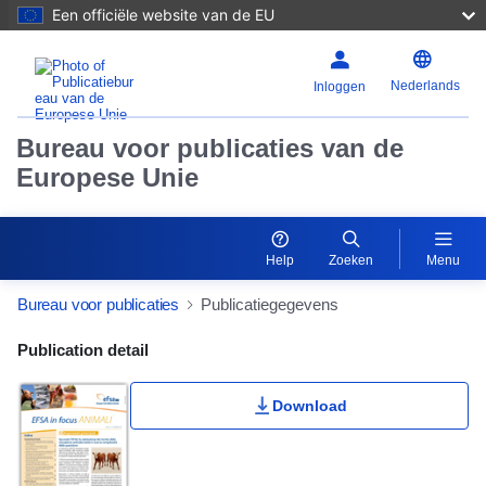
Een officiële website van de EU
Nederlands
Inloggen
Bureau voor publicaties van de
Europese Unie
Help
Zoeken
Menu
Bureau voor publicaties
Publicatiegegevens
Publication Detail Actions Portlet
Publication detail
Download