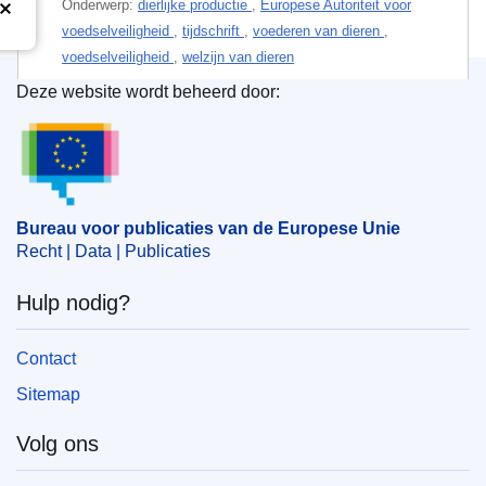
Onderwerp:
dierlijke productie
,
Europese Autoriteit voor
voedselveiligheid
,
tijdschrift
,
voederen van dieren
,
voedselveiligheid
,
welzijn van dieren
Deze website wordt beheerd door:
Bureau voor publicaties van de Europese Unie
PDF
Released on EU publications website:
2008-12-20
Bureau voor publicaties van de Europese Unie
Alle uitgaven in deze reeks
Recht | Data | Publicaties
Hulp nodig?
Deze publicatie kan worden gedownload in
webkwaliteit (PDF) en in afdrukkwaliteit
(PDF/X). Meer informatie over het drukken van
Contact
uw eigen kopie van EU-publicaties vindt u in
onze rubriek met
veelgestelde vragen.
Sitemap
Volg ons