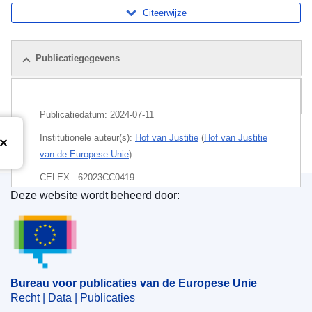
Citeerwijze
Publicatiegegevens
Pakket
Publicatiedatum:
2024-07-11
Institutionele auteur(s):
Hof van Justitie
(
Hof van Justitie
van de Europese Unie
)
CELEX : 62023CC0419
Deze website wordt beheerd door:
ECLI : ECLI:EU:C:2024:614
Bureau voor publicaties van de Europese Unie
Bureau voor publicaties van de Europese Unie
Recht | Data | Publicaties