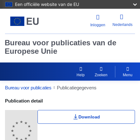
Een officiële website van de EU
Nederlands
Inloggen
Bureau voor publicaties van de
Europese Unie
Help
Zoeken
Menu
Bureau voor publicaties
Publicatiegegevens
Publication Detail Actions Portlet
Publication detail
Download