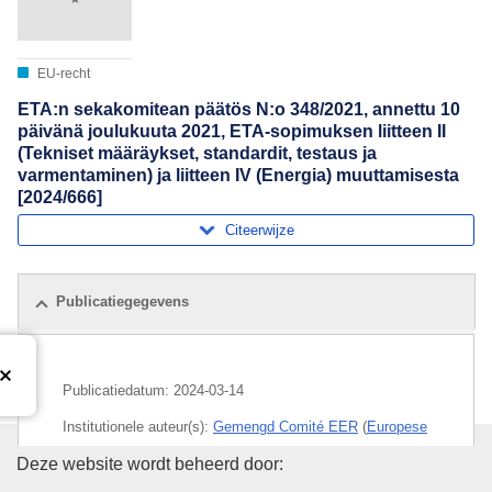
EU-recht
ETA:n sekakomitean päätös N:o 348/2021, annettu 10
päivänä joulukuuta 2021, ETA-sopimuksen liitteen II
(Tekniset määräykset, standardit, testaus ja
varmentaminen) ja liitteen IV (Energia) muuttamisesta
[2024/666]
Citeerwijze
Publicatiegegevens
Publicatiedatum:
2024-03-14
Institutionele auteur(s):
Gemengd Comité EER
(
Europese
Economische Ruimte
)
Bureau voor publicaties van de
Deze website wordt beheerd door: