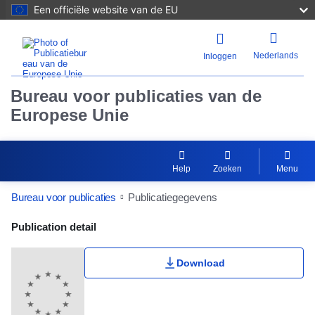
Een officiële website van de EU
Nederlands
Inloggen
Bureau voor publicaties van de
Europese Unie
Help
Zoeken
Menu
Bureau voor publicaties
Publicatiegegevens
Publication Detail Actions Portlet
Publication detail
Download