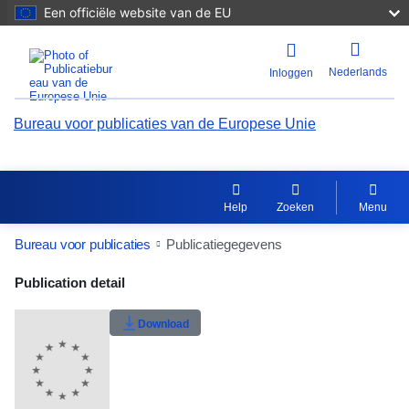
Een officiële website van de EU
Nederlands
Inloggen
Bureau voor publicaties van de Europese Unie
Help
Zoeken
Menu
Bureau voor publicaties
Publicatiegegevens
Publication Detail Actions Portlet
Publication detail
Gebruikerswaardering
Download