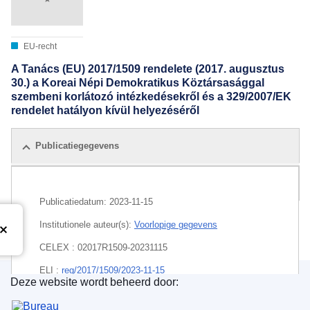
EU-recht
A Tanács (EU) 2017/1509 rendelete (2017. augusztus
30.) a Koreai Népi Demokratikus Köztársasággal
szembeni korlátozó intézkedésekről és a 329/2007/EK
rendelet hatályon kívül helyezéséről
Publicatiegegevens
Alle uitgaven
Publicatiedatum:
2023-11-15
Institutionele auteur(s):
Voorlopige gegevens
CELEX : 02017R1509-20231115
ELI :
reg/2017/1509/2023-11-15
Deze website wordt beheerd door:
Bureau voor publicaties van de Europese Unie
EDITION : 37dfdd7a-fee4-11ed-a05c-01aa75ed71a1