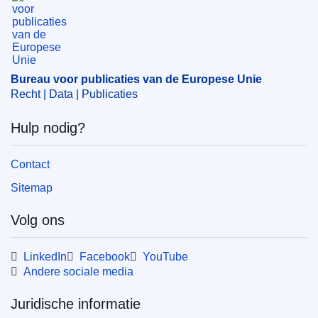
EDITION : 2ad58662-90f4-11ed-b508-01aa75ed71a1
EDITION : 29827c37-6fe3-11ed-9887-01aa75ed71a1
Bureau voor publicaties van de Europese Unie
EDITION : f44a4842-497a-11ed-92ed-01aa75ed71a1
Recht | Data | Publicaties
EDITION : 7c7f8d8a-2316-11ed-8fa0-01aa75ed71a1
Hulp nodig?
EDITION : 75b9eeaf-ebda-11ec-a534-01aa75ed71a1
Contact
EDITION : 1af6e56e-ca2d-11ec-b6f4-01aa75ed71a1
Sitemap
EDITION : 6a576a00-9359-11ee-8aa6-01aa75ed71a1
Volg ons
EDITION : b9184317-3e08-11ef-ab8f-01aa75ed71a1
LinkedIn
Facebook
YouTube
EDITION : b35e4517-5f1b-11ef-a8ba-01aa75ed71a1
Andere sociale media
EDITION : ee014130-7a95-11ef-bbbe-01aa75ed71a1
Juridische informatie
EDITION : 83d95864-044c-11f0-9503-01aa75ed71a1