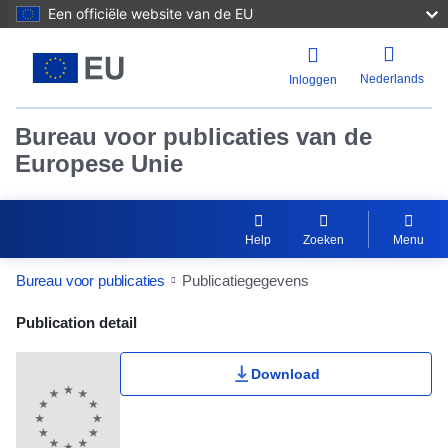
Een officiële website van de EU
Nederlands
Inloggen
Bureau voor publicaties van de
Europese Unie
Help
Zoeken
Menu
Bureau voor publicaties
Publicatiegegevens
Publication Detail Actions Portlet
Publication detail
Download