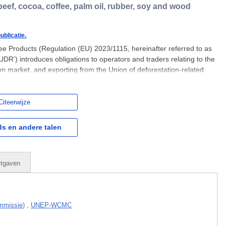
eef, cocoa, coffee, palm oil, rubber, soy and wood
ublicatie.
ee Products (Regulation (EU) 2023/1115, hereinafter referred to as
‘EUDR’) introduces obligations to operators and traders relating to the
on market, and exporting from the Union of deforestation-related
 This document provides an overview of how
Citeerwijze
s en andere talen
itgaven
mmissie
)
,
UNEP-WCMC