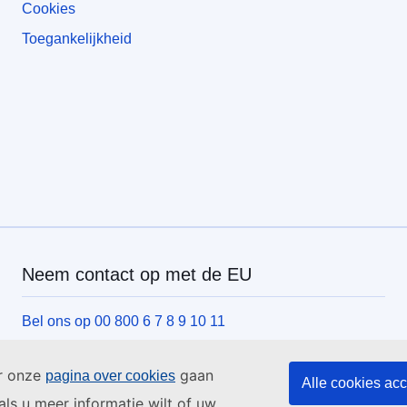
Cookies
Toegankelijkheid
Neem contact op met de EU
Bel ons op 00 800 6 7 8 9 10 11
Andere opties om te bellen
ar onze
gaan
pagina over cookies
Schrijf ons via het contactformulier
Alle cookies ac
als u meer informatie wilt of uw