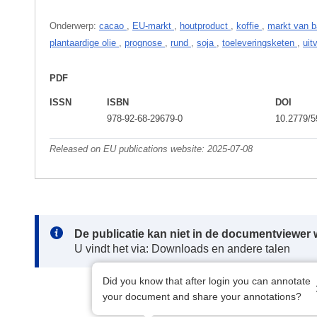
Onderwerp:
cacao
,
EU-markt
,
houtproduct
,
koffie
,
markt van 
plantaardige olie
,
prognose
,
rund
,
soja
,
toeleveringsketen
,
uit
PDF
ISSN
ISBN
DOI
978-92-68-29679-0
10.2779/
Released on EU publications website:
2025-07-08
Note:
De publicatie kan niet in de documentviewe
U vindt het via: Downloads en andere talen
Did you know that after login you can annotate
your document and share your annotations?