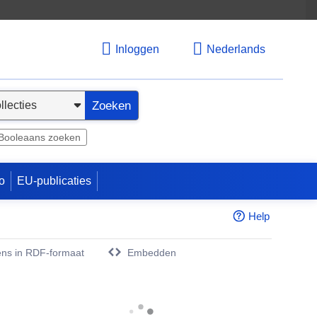
Inloggen
Nederlands
Zoeken
Booleaans zoeken
o
EU-publicaties
Help
ns in RDF-formaat
Embedden
w venster)