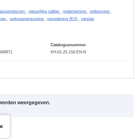
basisproducten
,
natuurlijke rubber
,
onderneming
,
ontbossing
,
voer
,
verkoopvergunning
,
verordening (EU)
,
verslag
Catalogusnummer
5948971
KH-01-25-150-EN-N
r worden weergegeven.