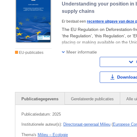
Understanding your position in b
supply chains
Er bestaat een
recentere uitgave van deze p
The EU Regulation on Deforestation-fr
‘the Regulation’, ‘this Regulation’, or 
placing or making available on the Uni
commodities and associated products.
Meer informatie
EU-publicaties
Download
Publicatiegegevens
Gerelateerde publicaties
Alle u
Publicatiedatum:
2025
Institutionele auteur(s):
Directoraat-generaal Milieu
(
Europese Co
Thema's
Milieu – Ecologie