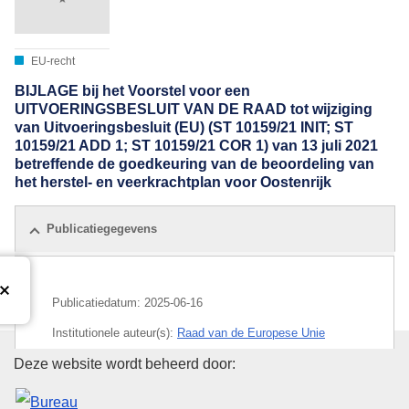
EU-recht
BIJLAGE bij het Voorstel voor een
UITVOERINGSBESLUIT VAN DE RAAD tot wijziging
van Uitvoeringsbesluit (EU) (ST 10159/21 INIT; ST
10159/21 ADD 1; ST 10159/21 COR 1) van 13 juli 2021
betreffende de goedkeuring van de beoordeling van
het herstel- en veerkrachtplan voor Oostenrijk
Publicatiegegevens
Publicatiedatum:
2025-06-16
Institutionele auteur(s):
Raad van de Europese Unie
Bureau voor publicaties van de
Deze website wordt beheerd door:
IMMC : ST 10322 2025 ADD 1