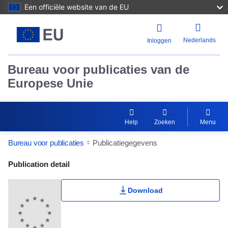
Een officiële website van de EU
Nederlands
Inloggen
Bureau voor publicaties van de
Europese Unie
Help
Zoeken
Menu
Bureau voor publicaties
Publicatiegegevens
Publication Detail Actions Portlet
Publication detail
Download