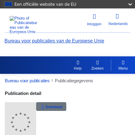
Een officiële website van de EU
Nederlands
Inloggen
Bureau voor publicaties van de Europese Unie
Help
Zoeken
Menu
Bureau voor publicaties
Publicatiegegevens
Publication Detail Actions Portlet
Publication detail
Gebruikerswaardering
Download