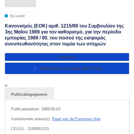
EU-recht
Κανονισμός (ΕΟΚ) αριθ. 1215/89 του Συμβουλίου της
3ης Μαΐου 1989 για τον καθορισμό, για την περίοδο
εμπορίας 1989 / 90, του ποσού της εισφοράς
συνυπευθυνότητας στον τομέα των σιτηρών
Citeerwijze
Downloads en andere talen
Close
Publicatiegegevens
Publicatiedatum:
1989-05-03
Institutionele auteur(s):
Raad van de Europese Unie
CELEX : 31989R1215