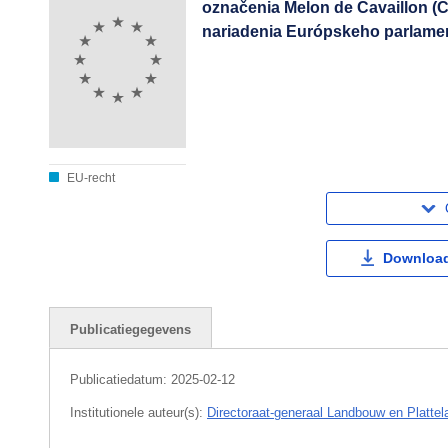
označenia Melon de Cavaillon (
nariadenia Európskeho parlamen
EU-recht
Download
Publicatiegegevens
Publicatiedatum:
2025-02-12
Institutionele auteur(s):
Directoraat-generaal Landbouw en Plattel