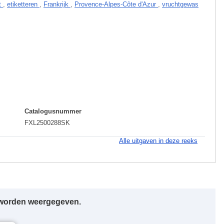
t
,
etiketteren
,
Frankrijk
,
Provence-Alpes-Côte d'Azur
,
vruchtgewas
Catalogusnummer
FXL2500288SK
Alle uitgaven in deze reeks
r worden weergegeven.