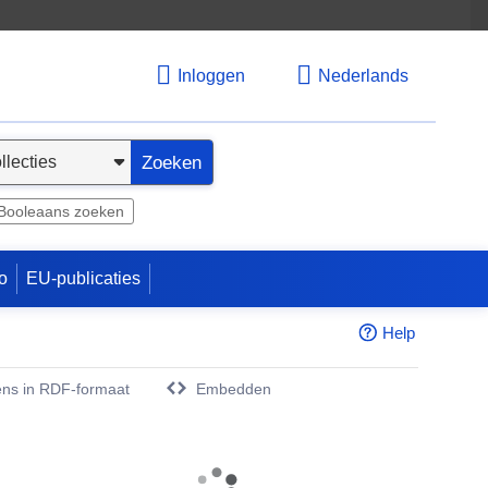
Inloggen
Nederlands
Zoeken
Booleaans zoeken
o
EU-publicaties
Help
ns in RDF-formaat
Embedden
w venster)