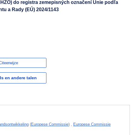
CHZO) do registra zemepisných označení Únie podľa
tu a Rady (EÚ) 2024/1143
Citeerwijze
s en andere talen
andsontwikkeling
(
Europese Commissie
)
,
Europese Commissie