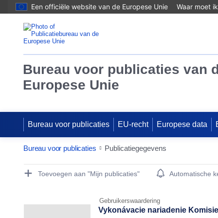
Een officiële website van de Europese Unie
Waar moet ik
Bureau voor publicaties van 
Europese Unie
Bureau voor publicaties
EU-recht
Europese data
Bureau voor publicaties
Publicatiegegevens
Publication Detail Actions Portlet
Toevoegen aan "Mijn publicaties"
Automatische 
Gebruikerswaardering
Vykonávacie nariadenie Komisie 