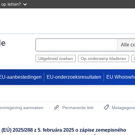
 op letten?
de
S
e
l
Uitgebreid zoeken
Op onderwerp bladeren
e
c
EU-aanbestedingen
EU-onderzoeksresultaten
EU Whoiswh
t
kennisgeving aanmaken
Permanente link
Metagegeve
(Opent een nieu
(EÚ) 2025/288 z 5. februára 2025 o zápise zemepisného