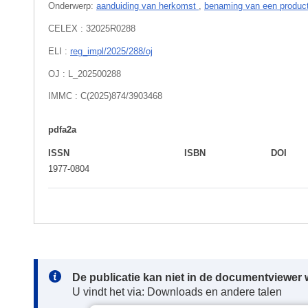
Onderwerp:
aanduiding van herkomst
,
benaming van een produc
CELEX : 32025R0288
ELI :
reg_impl/2025/288/oj
OJ : L_202500288
IMMC : C(2025)874/3903468
pdfa2a
ISSN
ISBN
DOI
1977-0804
Note:
De publicatie kan niet in de documentviewe
U vindt het via: Downloads en andere talen