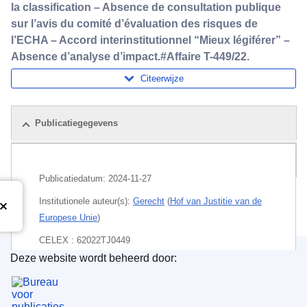
la classification – Absence de consultation publique
sur l’avis du comité d’évaluation des risques de
l’ECHA – Accord interinstitutionnel “Mieux légiférer” –
Absence d’analyse d’impact.#Affaire T-449/22.
Citeerwijze
Publicatiegegevens
Pakket
Publicatiedatum:
2024-11-27
Institutionele auteur(s):
Gerecht
(
Hof van Justitie van de
Europese Unie
)
CELEX : 62022TJ0449
Deze website wordt beheerd door:
ECLI : ECLI:EU:T:2024:866
Bureau voor publicaties van de Europese Unie