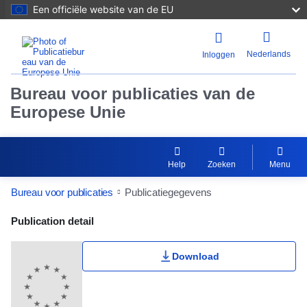
Een officiële website van de EU
Nederlands
Inloggen
Bureau voor publicaties van de
Europese Unie
Help
Zoeken
Menu
Bureau voor publicaties
Publicatiegegevens
Publication Detail Actions Portlet
Publication detail
Download