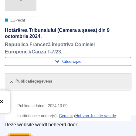
EU-recht
Hotărârea Tribunalului (Camera a șasea) din 9
octombrie 2024.
Republica Franceză împotriva Comisiei
Europene.#Cauza T-7/23.
Citeerwijze
Publicatiegegevens
Publicatiedatum:
2024-10-09
Institutionele auteur(s):
Gerecht
(
Hof van Justitie van de
Europese Unie
)
Deze website wordt beheerd door:
Bureau voor publicaties van de Europese Unie
CELEX : 62023TJ0007