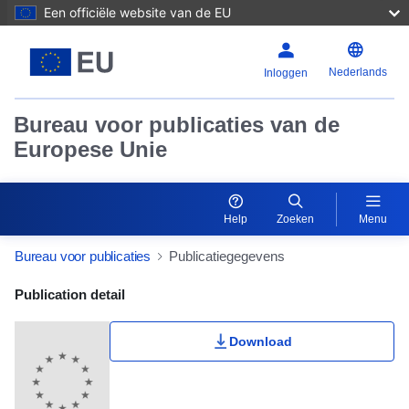
Een officiële website van de EU
Nederlands
Inloggen
Bureau voor publicaties van de
Europese Unie
Help
Zoeken
Menu
Bureau voor publicaties
Publicatiegegevens
Publication Detail Actions Portlet
Publication detail
Download