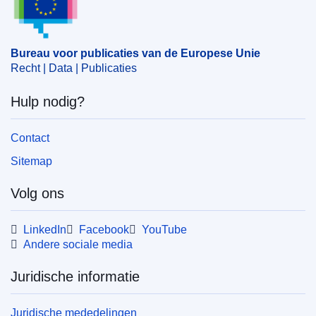
persoon
,
Syrië
CELEX : 52024XG02461
Bureau voor publicaties van de Europese Unie
ELI :
C/2024/2461/oj
Recht | Data | Publicaties
OJ : C_202402461
Hulp nodig?
IMMC : ST 7729 2024 INIT
Contact
pdfa2a
Sitemap
Alle uitgaven in deze reeks
Volg ons
LinkedIn
Facebook
YouTube
Andere sociale media
Juridische informatie
Juridische mededelingen