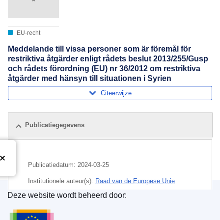
EU-recht
Meddelande till vissa personer som är föremål för
restriktiva åtgärder enligt rådets beslut 2013/255/Gusp
och rådets förordning (EU) nr 36/2012 om restriktiva
åtgärder med hänsyn till situationen i Syrien
Citeerwijze
Publicatiegegevens
Publicatiedatum:
2024-03-25
Institutionele auteur(s):
Raad van de Europese Unie
Deze website wordt beheerd door:
Onderwerp:
beperkende maatregel van de EU
,
Bureau voor publicaties van de Europese Unie
economische sanctie
,
internationale sanctie
,
natuurlijke