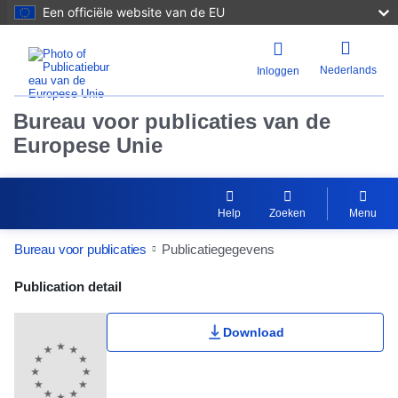
Een officiële website van de EU
Nederlands
Inloggen
Bureau voor publicaties van de
Europese Unie
Help
Zoeken
Menu
Bureau voor publicaties
Publicatiegegevens
Publication Detail Actions Portlet
Publication detail
Download