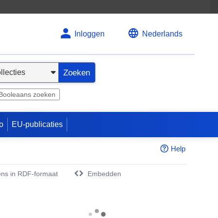
Inloggen
Nederlands
Zoeken
Booleaans zoeken
o
EU-publicaties
Help
ns in RDF-formaat
Embedden
w venster)