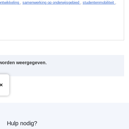
ontwikkeling
,
samenwerking op onderwijsgebied
,
studentenmobiliteit
,
r worden weergegeven.
Hulp nodig?