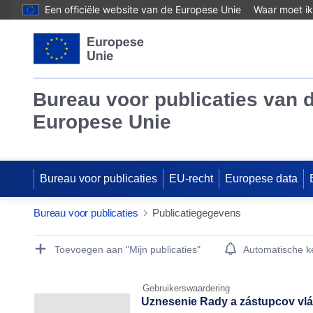
Een officiële website van de Europese Unie
Waar moet ik
Bureau voor publicaties van 
Europese Unie
Bureau voor publicaties
EU-recht
Europese data
Bureau voor publicaties
Publicatiegegevens
Publication Detail Actions Portlet
Toevoegen aan "Mijn publicaties"
Automatische 
Gebruikerswaardering
Uznesenie Rady a zástupcov vlá