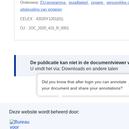
Onderwerp:
EU-programma
,
jeugdbeleid
,
jongere
,
persoonlijke 
uitwisseling van jongeren
CELEX : 42020Y1201(01)
OJ : JOC_2020_415_R_0001
Note:
De publicatie kan niet in de documentviewe
U vindt het via: Downloads en andere talen
Did you know that after login you can annotate
your document and share your annotations?
Deze website wordt beheerd door:
Bureau voor publicaties van de Europese Unie