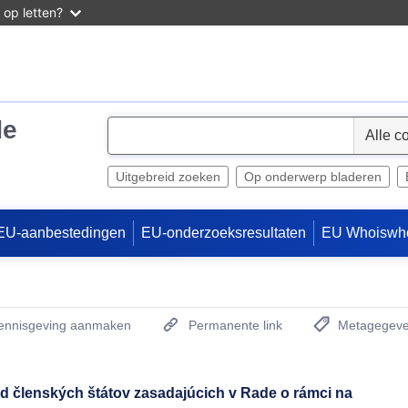
 op letten?
de
S
e
l
Uitgebreid zoeken
Op onderwerp bladeren
e
c
EU-aanbestedingen
EU-onderzoeksresultaten
EU Whoiswh
t
kennisgeving aanmaken
Permanente link
Metagegeve
(Opent een nieu
d členských štátov zasadajúcich v Rade o rámci na