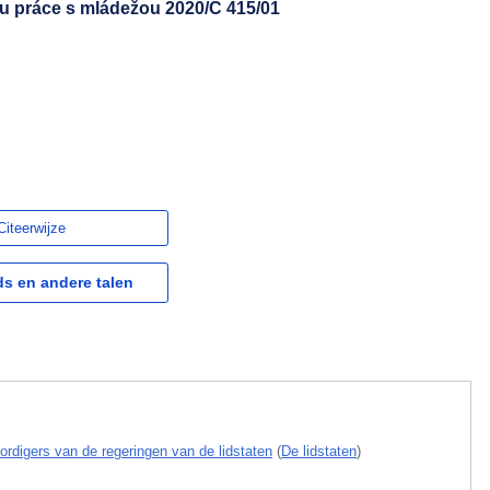
u práce s mládežou 2020/C 415/01
Citeerwijze
s en andere talen
rdigers van de regeringen van de lidstaten
(
De lidstaten
)