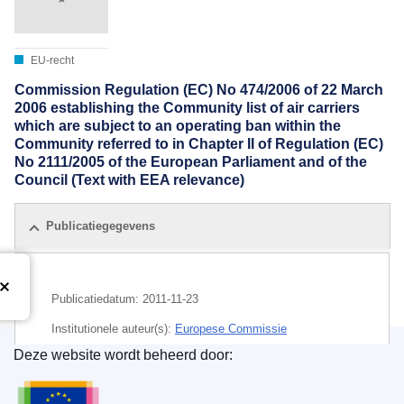
EU-recht
Commission Regulation (EC) No 474/2006 of 22 March
2006 establishing the Community list of air carriers
which are subject to an operating ban within the
Community referred to in Chapter II of Regulation (EC)
No 2111/2005 of the European Parliament and of the
Council (Text with EEA relevance)
Publicatiegegevens
Publicatiedatum:
2011-11-23
Institutionele auteur(s):
Europese Commissie
Deze website wordt beheerd door:
CELEX : 02006R0474-20111123
Bureau voor publicaties van de Europese Unie
ELI :
reg/2006/474/2011-11-23