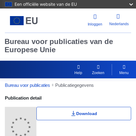
Een officiële website van de EU
Nederlands
Inloggen
Bureau voor publicaties van de
Europese Unie
Help
Zoeken
Menu
Bureau voor publicaties
Publicatiegegevens
Publication Detail Actions Portlet
Publication detail
Download