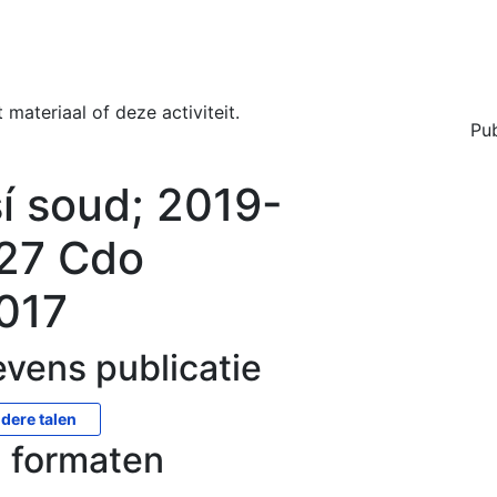
materiaal of deze activiteit.
Pub
í soud; 2019-
 27 Cdo
017
vens publicatie
dere talen
n formaten