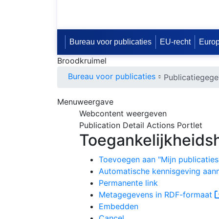
Bureau voor publicaties
EU-recht
Europ
Broodkruimel
Bureau voor publicaties
Publicatiegeg
Menuweergave
Webcontent weergeven
Publication Detail Actions Portlet
Toegankelijkheids
Toevoegen aan "Mijn publicaties
Publication Detail Action
Automatische kennisgeving aa
Permanente link
Metagegevens in RDF-formaat
Embedden
Cancel