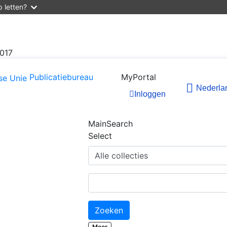
 letten?
2017
Publicatiebureau
MyPortal
Nederla
Inloggen
MainSearch
Select
Zoeken
Meer