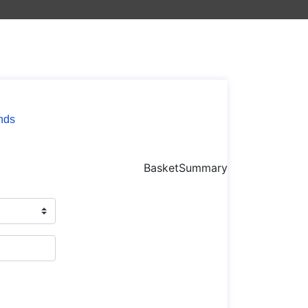
nds
BasketSummary