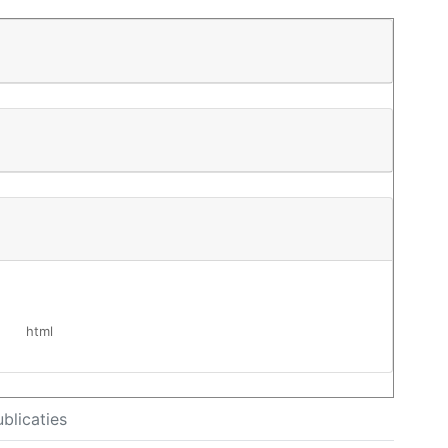
html
blicaties