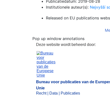
Publicatiedatum:
2019-08-28
Institutionele auteur(s):
Nejvyšší s
Released on EU publications webs
Me
Pop up window annotations
Bureau voor publicati
Deze website wordt beheerd door:
Bureau voor publicaties van de Europe
Unie
Recht | Data | Publicaties