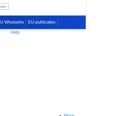
eren
U Whoiswho
EU-publicaties
Help
More