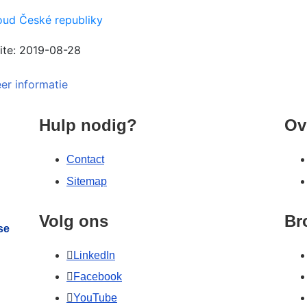
oud České republiky
ite:
2019-08-28
er informatie
es van de Europese Unie
Hulp nodig?
Ov
Contact
Sitemap
Volg ons
Br
se
LinkedIn
Facebook
YouTube