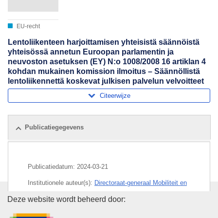
EU-recht
Lentoliikenteen harjoittamisen yhteisistä säännöistä
yhteisössä annetun Euroopan parlamentin ja
neuvoston asetuksen (EY) N:o 1008/2008 16 artiklan 4
kohdan mukainen komission ilmoitus – Säännöllistä
lentoliikennettä koskevat julkisen palvelun velvoitteet
Citeerwijze
Publicatiegegevens
Publicatiedatum:
2024-03-21
Institutionele auteur(s):
Directoraat-generaal Mobiliteit en
Vervoer
(
Europese Commissie
)
,
Europese Commissie
Bureau voor publicaties van de
Deze website wordt beheerd door:
Onderwerp:
Algarve
,
binnenlands vervoer
,
dienst van