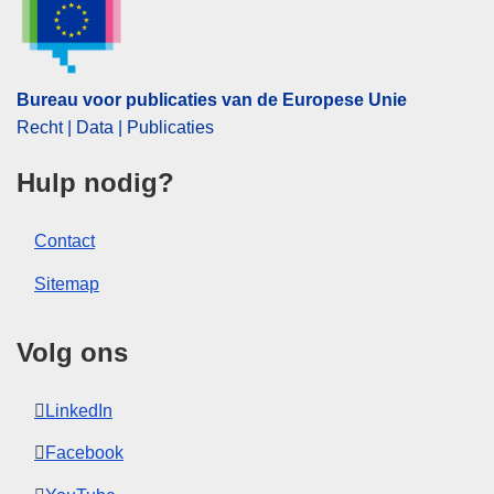
algemeen belang
,
Lissabon en de Taagvallei
,
luchtvervoer
,
Midden-Portugal
,
Noord-Portugal
,
Portugal
,
vervoersvoorschriften
Bureau voor publicaties van de Europese Unie
CELEX : 52024XC02357
Recht | Data | Publicaties
ELI :
C/2024/2357/oj
Hulp nodig?
OJ : C_202402357
IMMC : PUB(2024)246/3334389
Contact
Sitemap
pdfa2a
Alle uitgaven in deze reeks
Volg ons
LinkedIn
Facebook