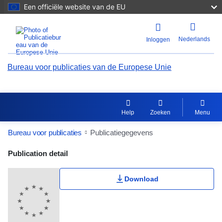
Een officiële website van de EU
Nederlands
Inloggen
Bureau voor publicaties van de Europese Unie
Help
Zoeken
Menu
Bureau voor publicaties
Publicatiegegevens
Publication Detail Actions Portlet
Publication detail
Gebruikerswaardering
Download