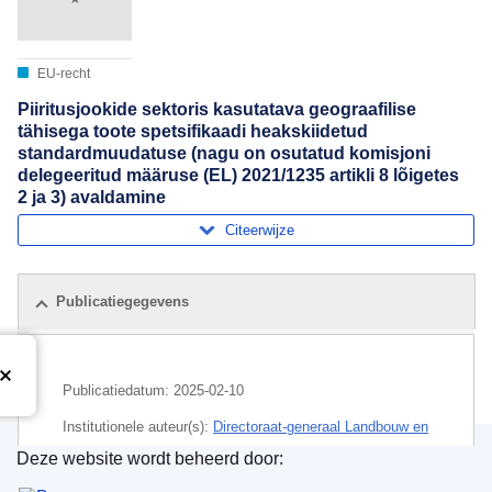
EU-recht
Piiritusjookide sektoris kasutatava geograafilise
tähisega toote spetsifikaadi heakskiidetud
standardmuudatuse (nagu on osutatud komisjoni
delegeeritud määruse (EL) 2021/1235 artikli 8 lõigetes
2 ja 3) avaldamine
Citeerwijze
Publicatiegegevens
Publicatiedatum:
2025-02-10
Institutionele auteur(s):
Directoraat-generaal Landbouw en
Plattelandsontwikkeling
(
Europese Commissie
)
,
Deze website wordt beheerd door:
Europese Commissie
Bureau voor publicaties van de Europese Unie