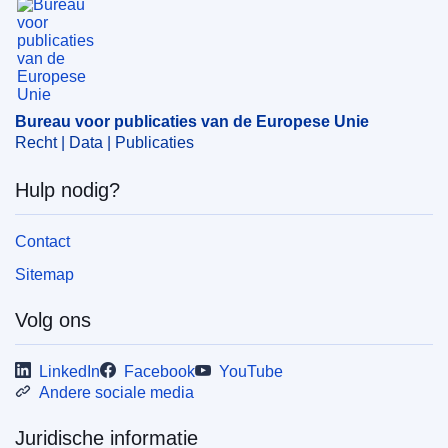
Onderwerp:
aanduiding van herkomst
,
benaming van een
product
,
brandewijn
,
consumentenvoorlichting
,
etiketteren
,
kwaliteitscontrolediensten voor
landbouwproducten
,
Madeira
,
Portugal
Bureau voor publicaties van de Europese Unie
CELEX : 52025XC00970
Recht | Data | Publicaties
ELI :
C/2025/970/oj
Hulp nodig?
OJ : C_202500970
IMMC : PUB(2024)1158/3794408
Contact
Sitemap
pdfa2a
Volg ons
Alle uitgaven in deze reeks
LinkedIn
Facebook
YouTube
Andere sociale media
Juridische informatie