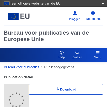
Een officiële website van de EU
Nederlands
Inloggen
Bureau voor publicaties van de
Europese Unie
Help
Zoeken
Menu
Bureau voor publicaties
Publicatiegegevens
Publication Detail Actions Portlet
Publication detail
Download