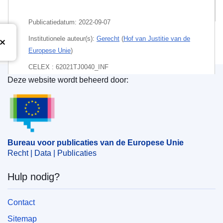
Pakket
Publicatiedatum:
2022-09-07
Institutionele auteur(s):
Gerecht
(
Hof van Justitie van de
Europese Unie
)
CELEX : 62021TJ0040_INF
Deze website wordt beheerd door:
ECLI : ECLI:EU:T:2022:515
Bureau voor publicaties van de Europese Unie
Bureau voor publicaties van de Europese Unie
Recht | Data | Publicaties
Hulp nodig?
Contact
Sitemap