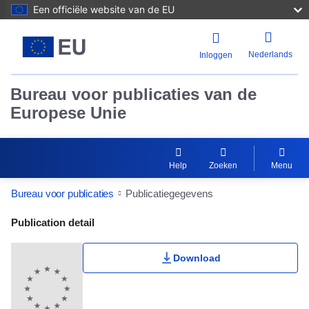
Een officiële website van de EU
Nederlands
Inloggen
Bureau voor publicaties van de
Europese Unie
Help
Zoeken
Menu
Bureau voor publicaties
Publicatiegegevens
Publication Detail Actions Portlet
Publication detail
Download