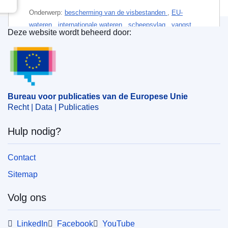
Onderwerp:
bescherming van de visbestanden
,
EU-
wateren
,
internationale wateren
,
scheepsvlag
,
vangst
Deze website wordt beheerd door:
per soort
,
vangstquota
,
visrecht
,
visserij op volle zee
,
Bureau voor publicaties van de Europese Unie
visserijzone
,
zeevis
CELEX : 32023R0194
ELI :
reg/2023/194/oj
Bureau voor publicaties van de Europese Unie
OJ : JOL_2023_028_R_0001
Recht | Data | Publicaties
IMMC : ST 16233 2022 INIT
Hulp nodig?
EDITION : 4b125325-5d21-11ee-9220-01aa75ed71a1
Contact
EDITION : f8ceb5bf-b9f0-11ee-b164-01aa75ed71a1
Sitemap
EDITION : 0689c96b-db4a-11ee-b9d9-01aa75ed71a1
Volg ons
EDITION : b4f99804-a101-11ef-85f0-01aa75ed71a1
EDITION : 439841a9-ee2f-11ef-b5e9-01aa75ed71a1
LinkedIn
Facebook
YouTube