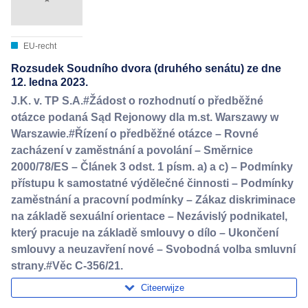
EU-recht
Rozsudek Soudního dvora (druhého senátu) ze dne
12. ledna 2023.
J.K. v. TP S.A.#Žádost o rozhodnutí o předběžné
otázce podaná Sąd Rejonowy dla m.st. Warszawy w
Warszawie.#Řízení o předběžné otázce – Rovné
zacházení v zaměstnání a povolání – Směrnice
2000/78/ES – Článek 3 odst. 1 písm. a) a c) – Podmínky
přístupu k samostatné výdělečné činnosti – Podmínky
zaměstnání a pracovní podmínky – Zákaz diskriminace
na základě sexuální orientace – Nezávislý podnikatel,
který pracuje na základě smlouvy o dílo – Ukončení
smlouvy a neuzavření nové – Svobodná volba smluvní
strany.#Věc C-356/21.
Citeerwijze