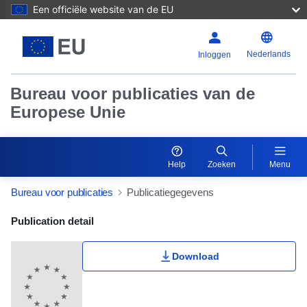
Een officiële website van de EU
Nederlands
Inloggen
Bureau voor publicaties van de
Europese Unie
Help
Zoeken
Menu
Bureau voor publicaties
Publicatiegegevens
Publication Detail Actions Portlet
Publication detail
Download