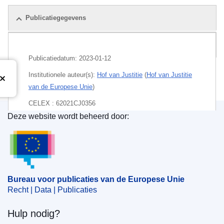
Publicatiegegevens
Pakket
Publicatiedatum:
2023-01-12
Institutionele auteur(s):
Hof van Justitie
(
Hof van Justitie
van de Europese Unie
)
CELEX : 62021CJ0356
Deze website wordt beheerd door:
ECLI : ECLI:EU:C:2023:9
Bureau voor publicaties van de Europese Unie
Bureau voor publicaties van de Europese Unie
Recht | Data | Publicaties
Hulp nodig?