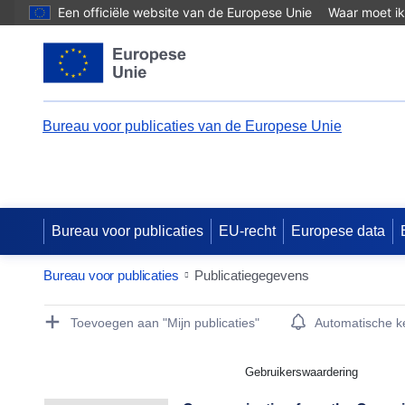
Een officiële website van de Europese Unie
Waar moet ik
Bureau voor publicaties van de Europese Unie
Bureau voor publicaties
EU-recht
Europese data
Bureau voor publicaties
Publicatiegegevens
Publication Detail Actions Portlet
Toevoegen aan "Mijn publicaties"
Automatische 
Gebruikerswaardering