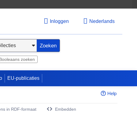
Inloggen
Nederlands
Zoeken
Booleaans zoeken
o
EU-publicaties
Help
ns in RDF-formaat
Embedden
w venster)