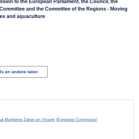
ion to the European Parliament, the Council, the
Committee and the Committee of the Regions - Moving
ries and aquaculture
s en andere talen
aal Maritieme Zaken en Visserij
(
Europese Commissie
)