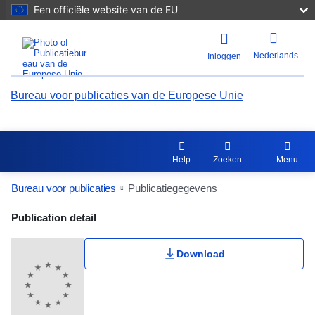
Een officiële website van de EU
Nederlands
Inloggen
Bureau voor publicaties van de Europese Unie
Help
Zoeken
Menu
Bureau voor publicaties
Publicatiegegevens
Publication Detail Actions Portlet
Publication detail
Gebruikerswaardering
Download