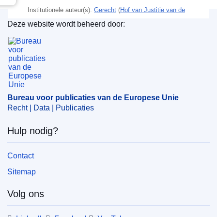
Institutionele auteur(s):
Gerecht
(
Hof van Justitie van de
Europese Unie
)
Deze website wordt beheerd door:
Bureau voor publicaties van de Europese Unie
Onderwerp:
bakkerij
,
broodbereiding
,
gedeponeerd merk
,
meel van graan
,
merk van de EU
,
merkenrecht
CELEX : 62018TA0078
OJ : JOC_2019_044_R_0059
Bureau voor publicaties van de Europese Unie
IMMC : ARR-T-0078-2018
Recht | Data | Publicaties
Hulp nodig?
Contact
Sitemap
Volg ons