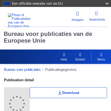
Een officiële website van de EU
Nederlands
Inloggen
Bureau voor publicaties van de
Europese Unie
Help
Zoeken
Menu
Bureau voor publicaties
Publicatiegegevens
Publication Detail Actions Portlet
Publication detail
Download