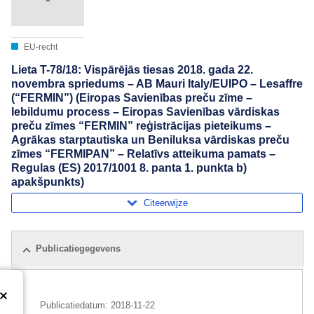
EU-recht
Lieta T-78/18: Vispārējās tiesas 2018. gada 22.
novembra spriedums – AB Mauri Italy/EUIPO – Lesaffre
(“FERMIN”) (Eiropas Savienības preču zīme –
Iebildumu process – Eiropas Savienības vārdiskas
preču zīmes “FERMIN” reģistrācijas pieteikums –
Agrākas starptautiska un Beniluksa vārdiskas preču
zīmes “FERMIPAN” – Relatīvs atteikuma pamats –
Regulas (ES) 2017/1001 8. panta 1. punkta b)
apakšpunkts)
Citeerwijze
Publicatiegegevens
Publicatiedatum:
2018-11-22