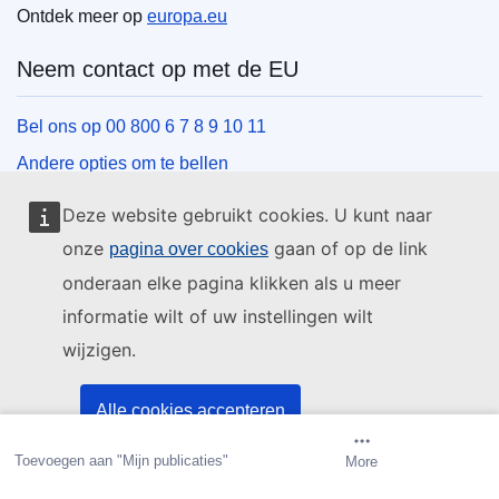
Ontdek meer op
europa.eu
Neem contact op met de EU
Bel ons op 00 800 6 7 8 9 10 11
Andere opties om te bellen
Schrijf ons via het contactformulier
Deze website gebruikt cookies. U kunt naar
Ontmoet ons in een van de EU-centra
onze
gaan of op de link
pagina over cookies
onderaan elke pagina klikken als u meer
Sociale media
informatie wilt of uw instellingen wilt
wijzigen.
Zoeken naar sociale-mediakanalen van de EU
EU-instellingen en -organen
Alle cookies accepteren
Toevoegen aan "Mijn publicaties"
Automatische kennisgeving
More
Alleen essentiële cookies accepteren
Zoeken naar EU-instellingen en -organen
aanmaken