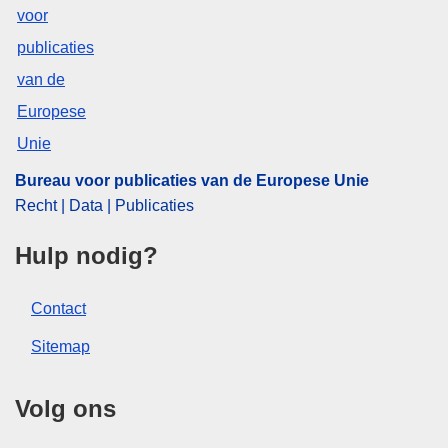
scheepsvlag
,
vangst per soort
,
vangstquota
,
visrecht
,
visserijzone
,
zeevis
,
zeevisserij
CELEX : 32025R0095
ELI :
reg/2025/95/oj
OJ : L_202500095
IMMC : C(2025)257/3872888
Bureau voor publicaties van de Europese Unie
Recht | Data | Publicaties
Hulp nodig?
Contact
Sitemap
Volg ons