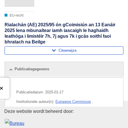
EU-recht
Rialachán (AE) 2025/95 ón gCoimisiún an 13 Eanáir
2025 lena mbunaítear iamh iascaigh le haghaidh
leathóga i limistéir 7h, 7j agus 7k i gcás soithí faoi
bhratach na Beilge
Citeerwijze
Publicatiegegevens
Publicatiedatum:
2025-01-17
Institutionele auteur(s):
Europese Commissie
,
Directoraat-generaal Maritieme Zaken en Visserij
Bureau voor publicaties van de
Deze website wordt beheerd door:
(
Europese Commissie
)
Onderwerp:
Atlantische Oceaan
,
België
,
EU-wateren
,