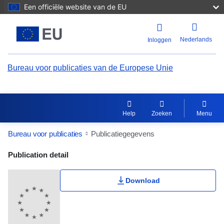
Een officiële website van de EU
Nederlands
Inloggen
Bureau voor publicaties van de Europese Unie
Help
Zoeken
Menu
Bureau voor publicaties
Publicatiegegevens
Publication Detail Actions Portlet
Publication detail
Download