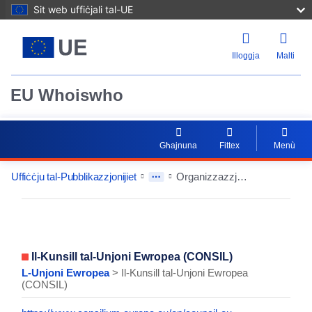
Sit web uffiċjali tal-UE
Illoggja
Malti
EU Whoiswho
Għajnuna
Fittex
Menù
Uffiċċju tal-Pubblikazzjonijiet
Organizzazzjoni
EntityDetailActions
Il-Kunsill tal-Unjoni Ewropea (CONSIL)
L-Unjoni Ewropea
> Il-Kunsill tal-Unjoni Ewropea
(CONSIL)