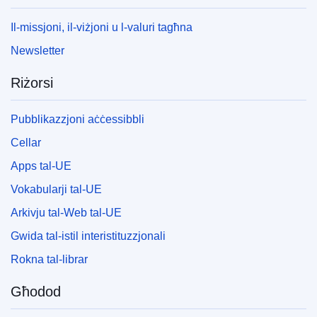
Il-missjoni, il-viżjoni u l-valuri tagħna
Newsletter
Riżorsi
Pubblikazzjoni aċċessibbli
Cellar
Apps tal-UE
Vokabularji tal-UE
Arkivju tal-Web tal-UE
Gwida tal-istil interistituzzjonali
Rokna tal-librar
Għodod