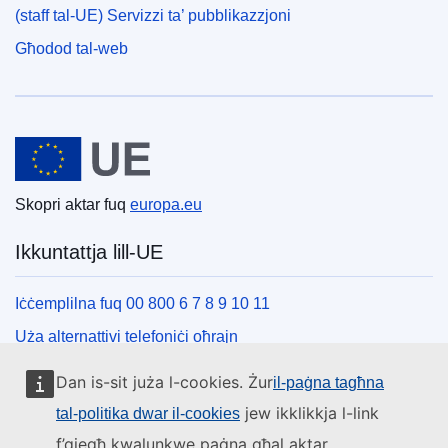
(staff tal-UE) Servizzi ta’ pubblikazzjoni
Għodod tal-web
Unjoni Ewropea
Skopri aktar fuq
europa.eu
Ikkuntattja lill-UE
Iċċemplilna fuq 00 800 6 7 8 9 10 11
Uża alternattivi telefoniċi oħrajn
Iktbilna permezz tal-formola ta’ kuntatt tagħna
Dan is-sit juża l-cookies. Żur
il-paġna tagħna
Iltaqa’ magħna f’wieħed miċ-ċentri tal-UE
jew ikklikkja l-link
tal-politika dwar il-cookies
f’qiegħ kwalunkwe paġna għal aktar