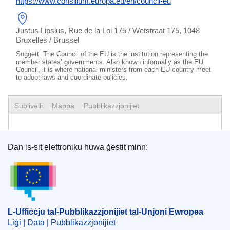
https://www.consilium.europa.eu/en/council-eu
Justus Lipsius, Rue de la Loi 175 / Wetstraat 175, 1048
Bruxelles / Brussel
Suġġett The Council of the EU is the institution representing the
member states’ governments. Also known informally as the EU
Council, it is where national ministers from each EU country meet
to adopt laws and coordinate policies.
Sublivelli
Mappa
Pubblikazzjonijiet
Dan is-sit elettroniku huwa ġestit minn:
L-Uffiċċju tal-Pubblikazzjonijiet tal-Unjoni Ewrope
L-Uffiċċju tal-Pubblikazzjonijiet tal-Unjoni Ewropea
Liġi | Data | Pubblikazzjonijiet