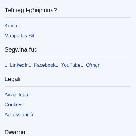
Teħtieġ l-għajnuna?
Kuntatt
Mappa tas-Sit
Segwina fuq
LinkedIn
Facebook
YouTube
Oħrajn
Legali
Avviżi legali
Cookies
Aċċessibbiltà
Dwarna