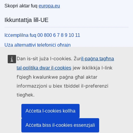
Skopri aktar fuq
europa.eu
Ikkuntattja lill-UE
Iċċemplilna fuq 00 800 6 7 8 9 10 11
Uża alternattivi telefoniċi oħrajn
Iktbilna permezz tal-formola ta’ kuntatt tagħna
Dan is-sit juża l-cookies. Żur
il-paġna tagħna
Iltaqa’ magħna f’wieħed miċ-ċentri tal-UE
jew ikklikkja l-link
tal-politika dwar il-cookies
f’qiegħ kwalunkwe paġna għal aktar
Media soċjali
informazzjoni u biex tbiddel il-preferenzi
tiegħek.
Fittex mezzi tal-media soċjali tal-UE
L-istituzzjonijiet u l-korpi tal-UE
Aċċetta l-cookies kollha
Aċċetta biss il-cookies essenzjali
Fittex l-istituzzjonijiet u l-korpi kollha tal-UE.