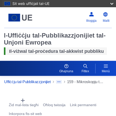
Sit web uffiċjali tal-UE
Illoggja
Malti
l-Uffiċċju tal-Pubblikazzjonijiet tal-
Unjoni Ewropea
Il-viżwal tal-proċedura tal-akkwist pubbliku
Għajnuna
Fittex
Menù
Uffiċċju tal-Pubblikazzjonijiet
159 - Mikroskopju tal-elettroni tal-iskennjar bil-kamera EBSD
Procurement Detail Actions Portlet
Żid mal-lista tiegħi
Oħloq twissija
Link permanenti
Inkorpora fis-sit web