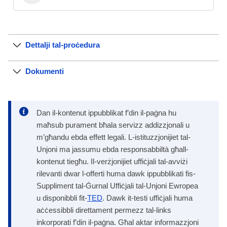
Dettalji tal-proċedura
Dokumenti
Dan il-kontenut ippubblikat f’din il-paġna hu
maħsub purament bħala servizz addizzjonali u
m’għandu ebda effett legali. L-istituzzjonijiet tal-
Unjoni ma jassumu ebda responsabbiltà għall-
kontenut tiegħu. Il-verżjonijiet uffiċjali tal-avviżi
rilevanti dwar l-offerti huma dawk ippubblikati fis-
Suppliment tal-Ġurnal Uffiċjali tal-Unjoni Ewropea
u disponibbli fit-
TED
. Dawk it-testi uffiċjali huma
aċċessibbli direttament permezz tal-links
inkorporati f’din il-paġna. Għal aktar informazzjoni