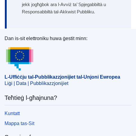
jekk jogħġbok ara l-Avviż ta’ Spjegabbiltà u
Responsabbiltà tal-Akkwist Pubbliku.
Dan is-sit elettroniku huwa ġestit minn:
L-Uffiċċju tal-Pubblikazzjonijiet tal-Unjoni Ewrope
L-Uffiċċju tal-Pubblikazzjonijiet tal-Unjoni Ewropea
Liġi | Data | Pubblikazzjonijiet
Teħtieġ l-għajnuna?
Kuntatt
Mappa tas-Sit