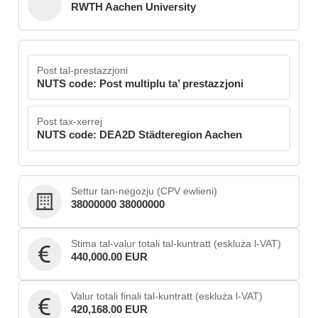
RWTH Aachen University
Post tal-prestazzjoni
NUTS code: Post multiplu ta’ prestazzjoni
Post tax-xerrej
NUTS code: DEA2D Städteregion Aachen
Settur tan-negozju (CPV ewlieni)
38000000 38000000
Stima tal-valur totali tal-kuntratt (eskluża l-VAT)
440,000.00 EUR
Valur totali finali tal-kuntratt (eskluża l-VAT)
420,168.00 EUR