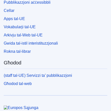
Pubblikazzjoni aċċessibbli
Cellar
Apps tal-UE
Vokabularji tal-UE
Arkivju tal-Web tal-UE
Gwida tal-istil interistituzzjonali
Rokna tal-librar
Għodod
(staff tal-UE) Servizzi ta’ pubblikazzjoni
Għodod tal-web
Unjoni Ewropea