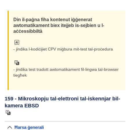
Din il-paġna fiha kontenut iġġenerat
awtomatikament biex itejjeb is-sejbien u l-
aċċessibbiltà
- jindika l-kodiċijiet CPV miġbura mit-test tal-proċedura
- jindika test tradott awtomatikament fil-lingwa tal-browser
tiegħek
159 - Mikroskopju tal-elettroni tal-iskennjar bil-
kamera EBSD
Ħarsa ġenerali