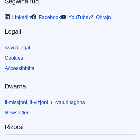
Segwina fuq
LinkedIn
Facebook
YouTube
Oħrajn
Legali
Avviżi legali
Cookies
Aċċessibbiltà
Dwarna
Il-missjoni, il-viżjoni u l-valuri tagħna
Newsletter
Riżorsi