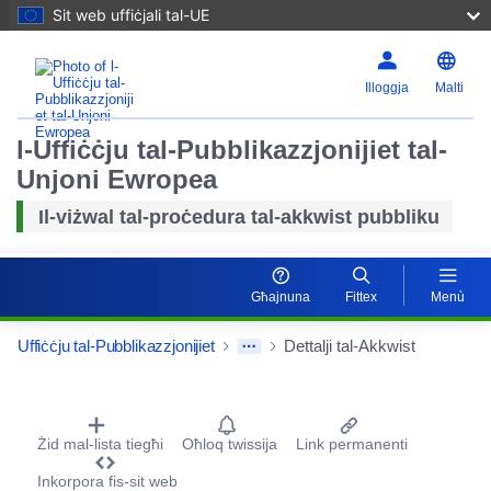
Sit web uffiċjali tal-UE
Illoggja
Malti
l-Uffiċċju tal-Pubblikazzjonijiet tal-
Unjoni Ewropea
Il-viżwal tal-proċedura tal-akkwist pubbliku
Għajnuna
Fittex
Menù
Uffiċċju tal-Pubblikazzjonijiet
Dettalji tal-Akkwist
Procurement Detail Actions Portlet
Żid mal-lista tiegħi
Oħloq twissija
Link permanenti
Inkorpora fis-sit web