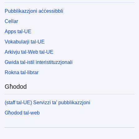
Pubblikazzjoni aċċessibbli
Cellar
Apps tal-UE
Vokabularji tal-UE
Arkivju tal-Web tal-UE
Gwida tal-istil interistituzzjonali
Rokna tal-librar
Għodod
(staff tal-UE) Servizzi ta’ pubblikazzjoni
Għodod tal-web
Unjoni Ewropea