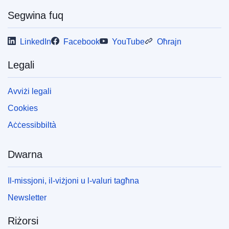
Segwina fuq
LinkedIn
Facebook
YouTube
Oħrajn
Legali
Avviżi legali
Cookies
Aċċessibbiltà
Dwarna
Il-missjoni, il-viżjoni u l-valuri tagħna
Newsletter
Riżorsi