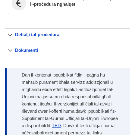
Il-proċedura ngħalqet
Dettalji tal-proċedura
Dokumenti
Dan il-kontenut ippubblikat f’din il-paġna hu
maħsub purament bħala servizz addizzjonali u
m’għandu ebda effett legali. L-istituzzjonijiet tal-
Unjoni ma jassumu ebda responsabbiltà għall-
kontenut tiegħu. Il-verżjonijiet uffiċjali tal-avviżi
rilevanti dwar l-offerti huma dawk ippubblikati fis-
Suppliment tal-Ġurnal Uffiċjali tal-Unjoni Ewropea
u disponibbli fit-
TED
. Dawk it-testi uffiċjali huma
aċċessibbli direttament permezz tal-links