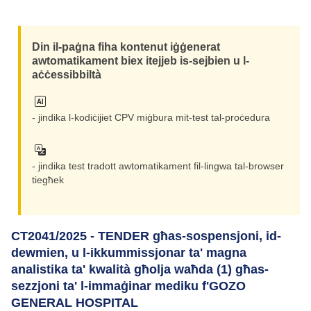
Din il-paġna fiha kontenut iġġenerat
awtomatikament biex itejjeb is-sejbien u l-
aċċessibbiltà
- jindika l-kodiċijiet CPV miġbura mit-test tal-proċedura
- jindika test tradott awtomatikament fil-lingwa tal-browser
tiegħek
CT2041/2025 - TENDER għas-sospensjoni, id-
dewmien, u l-ikkummissjonar ta' magna
analistika ta' kwalità għolja waħda (1) għas-
sezzjoni ta' l-immaġinar mediku f'GOZO
GENERAL HOSPITAL