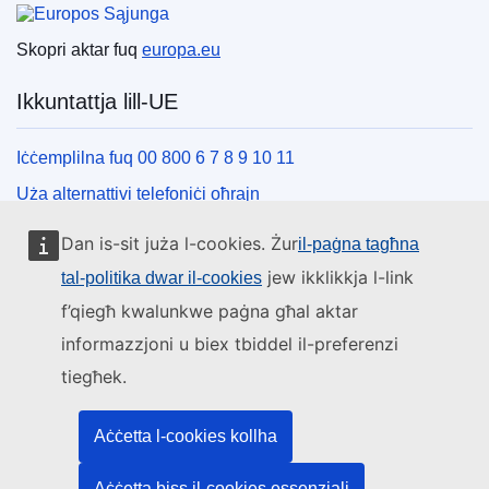
Skopri aktar fuq
europa.eu
Ikkuntattja lill-UE
Iċċemplilna fuq 00 800 6 7 8 9 10 11
Uża alternattivi telefoniċi oħrajn
Iktbilna permezz tal-formola ta’ kuntatt tagħna
Dan is-sit juża l-cookies. Żur
il-paġna tagħna
Iltaqa’ magħna f’wieħed miċ-ċentri tal-UE
jew ikklikkja l-link
tal-politika dwar il-cookies
f’qiegħ kwalunkwe paġna għal aktar
Media soċjali
informazzjoni u biex tbiddel il-preferenzi
tiegħek.
Fittex mezzi tal-media soċjali tal-UE
L-istituzzjonijiet u l-korpi tal-UE
Aċċetta l-cookies kollha
Aċċetta biss il-cookies essenzjali