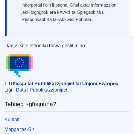
inkorporati f’din il-paġna. Għal aktar informazzjoni
jekk jogħġbok ara l-Avviż ta’ Spjegabbiltà u
Responsabbiltà tal-Akkwist Pubbliku.
Dan is-sit elettroniku huwa ġestit minn:
L-Uffiċċju tal-Pubblikazzjonijiet tal-Unjoni Ewrope
L-Uffiċċju tal-Pubblikazzjonijiet tal-Unjoni Ewropea
Liġi | Data | Pubblikazzjonijiet
Teħtieġ l-għajnuna?
Kuntatt
Mappa tas-Sit