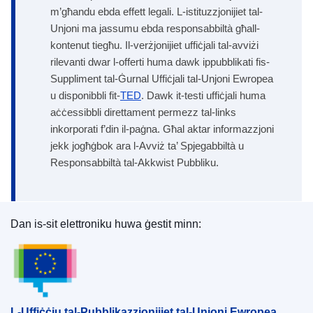
m’għandu ebda effett legali. L-istituzzjonijiet tal-
Unjoni ma jassumu ebda responsabbiltà għall-
kontenut tiegħu. Il-verżjonijiet uffiċjali tal-avviżi
rilevanti dwar l-offerti huma dawk ippubblikati fis-
Suppliment tal-Ġurnal Uffiċjali tal-Unjoni Ewropea
u disponibbli fit-
TED
. Dawk it-testi uffiċjali huma
aċċessibbli direttament permezz tal-links
inkorporati f’din il-paġna. Għal aktar informazzjoni
jekk jogħġbok ara l-Avviż ta’ Spjegabbiltà u
Responsabbiltà tal-Akkwist Pubbliku.
Dan is-sit elettroniku huwa ġestit minn:
L-Uffiċċju tal-Pubblikazzjonijiet tal-Unjoni Ewrope
L-Uffiċċju tal-Pubblikazzjonijiet tal-Unjoni Ewropea