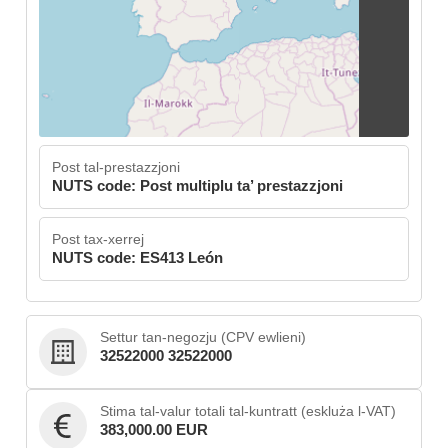
Post tal-prestazzjoni
NUTS code: Post multiplu ta’ prestazzjoni
Post tax-xerrej
NUTS code: ES413 León
Settur tan-negozju (CPV ewlieni)
32522000 32522000
Stima tal-valur totali tal-kuntratt (eskluża l-VAT)
383,000.00 EUR