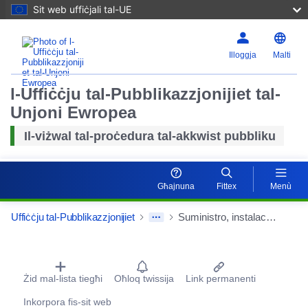
Sit web uffiċjali tal-UE
Illoggja
Malti
l-Uffiċċju tal-Pubblikazzjonijiet tal-
Unjoni Ewropea
Il-viżwal tal-proċedura tal-akkwist pubbliku
Irrisettj
Kabbar
Għajnuna
Fittex
Menù
Uffiċċju tal-Pubblikazzjonijiet
Suministro, instalación y configuración de equipos de intercambio cuántico de claves para el establecimiento de un centro de distribución cuántica de claves Quantum Key Distribución (QKD)
Ċekken
Procurement Detail Actions Portlet
Żid mal-lista tiegħi
Oħloq twissija
Link permanenti
Inkorpora fis-sit web