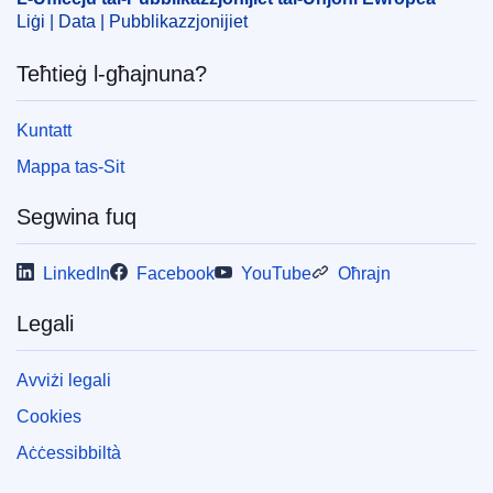
Liġi | Data | Pubblikazzjonijiet
Teħtieġ l-għajnuna?
Kuntatt
Mappa tas-Sit
Segwina fuq
LinkedIn
Facebook
YouTube
Oħrajn
Legali
Avviżi legali
Cookies
Aċċessibbiltà