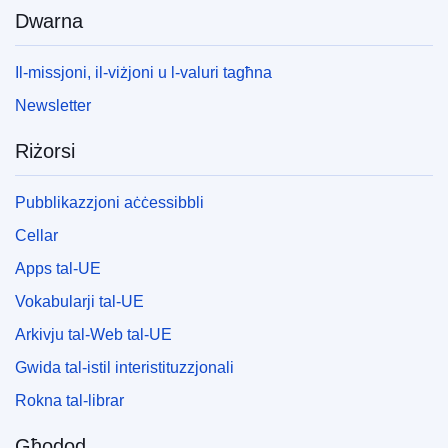
Dwarna
Il-missjoni, il-viżjoni u l-valuri tagħna
Newsletter
Riżorsi
Pubblikazzjoni aċċessibbli
Cellar
Apps tal-UE
Vokabularji tal-UE
Arkivju tal-Web tal-UE
Gwida tal-istil interistituzzjonali
Rokna tal-librar
Għodod