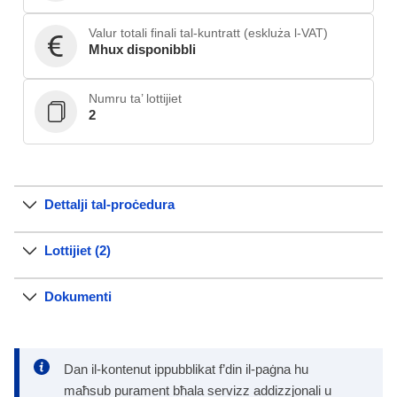
Valur totali finali tal-kuntratt (eskluża l-VAT)
Mhux disponibbli
Numru ta’ lottijiet
2
Dettalji tal-proċedura
Lottijiet (2)
Dokumenti
Dan il-kontenut ippubblikat f’din il-paġna hu
maħsub purament bħala servizz addizzjonali u