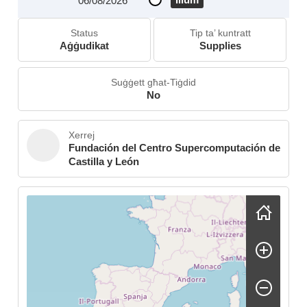
06/08/2026
Status
Tip ta’ kuntratt
Aġġudikat
Supplies
Suġġett għat-Tiġdid
No
Xerrej
Fundación del Centro Supercomputación de
Castilla y León
Skip map