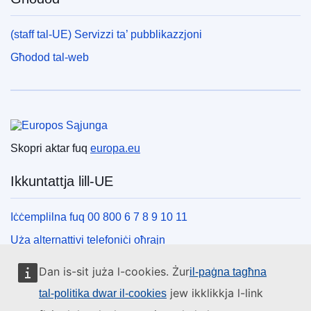
(staff tal-UE) Servizzi ta’ pubblikazzjoni
Għodod tal-web
Unjoni Ewropea
Skopri aktar fuq
europa.eu
Ikkuntattja lill-UE
Iċċemplilna fuq 00 800 6 7 8 9 10 11
Uża alternattivi telefoniċi oħrajn
Iktbilna permezz tal-formola ta’ kuntatt tagħna
Dan is-sit juża l-cookies. Żur
il-paġna tagħna
Iltaqa’ magħna f’wieħed miċ-ċentri tal-UE
jew ikklikkja l-link
tal-politika dwar il-cookies