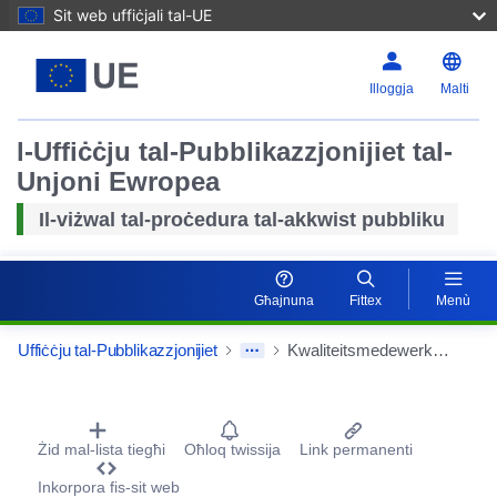
Sit web uffiċjali tal-UE
Illoggja
Malti
l-Uffiċċju tal-Pubblikazzjonijiet tal-
Unjoni Ewropea
Il-viżwal tal-proċedura tal-akkwist pubbliku
Għajnuna
Fittex
Menù
Uffiċċju tal-Pubblikazzjonijiet
Kwaliteitsmedewerker - cluster W&I
Procurement Detail Actions Portlet
Żid mal-lista tiegħi
Oħloq twissija
Link permanenti
Inkorpora fis-sit web