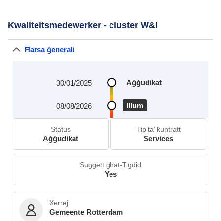
Kwaliteitsmedewerker - cluster W&I
Ħarsa ġenerali
Aġġudikat
30/01/2025
Illum
08/08/2026
Status
Tip ta’ kuntratt
Aġġudikat
Services
Suġġett għat-Tiġdid
Yes
Xerrej
Gemeente Rotterdam