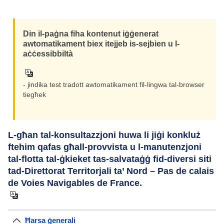
Din il-paġna fiha kontenut iġġenerat
awtomatikament biex itejjeb is-sejbien u l-
aċċessibbiltà
- jindika test tradott awtomatikament fil-lingwa tal-browser
tiegħek
L-għan tal-konsultazzjoni huwa li jiġi konkluż
ftehim qafas għall-provvista u l-manutenzjoni
tal-flotta tal-ġkieket tas-salvataġġ fid-diversi siti
tad-Direttorat Territorjali ta’ Nord – Pas de calais
de Voies Navigables de France.
Ħarsa ġenerali