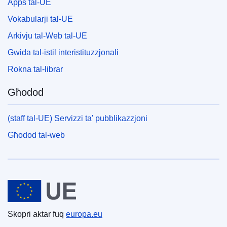
Apps tal-UE
Vokabularji tal-UE
Arkivju tal-Web tal-UE
Gwida tal-istil interistituzzjonali
Rokna tal-librar
Għodod
(staff tal-UE) Servizzi ta’ pubblikazzjoni
Għodod tal-web
Unjoni Ewropea
Skopri aktar fuq
europa.eu