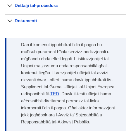
Dettalji tal-proċedura
Dokumenti
Dan il-kontenut ippubblikat f’din il-paġna hu
maħsub purament bħala servizz addizzjonali u
m’għandu ebda effett legali. L-istituzzjonijiet tal-
Unjoni ma jassumu ebda responsabbiltà għall-
kontenut tiegħu. Il-verżjonijiet uffiċjali tal-avviżi
rilevanti dwar l-offerti huma dawk ippubblikati fis-
Suppliment tal-Ġurnal Uffiċjali tal-Unjoni Ewropea
u disponibbli fit-
TED
. Dawk it-testi uffiċjali huma
aċċessibbli direttament permezz tal-links
inkorporati f’din il-paġna. Għal aktar informazzjoni
jekk jogħġbok ara l-Avviż ta’ Spjegabbiltà u
Responsabbiltà tal-Akkwist Pubbliku.