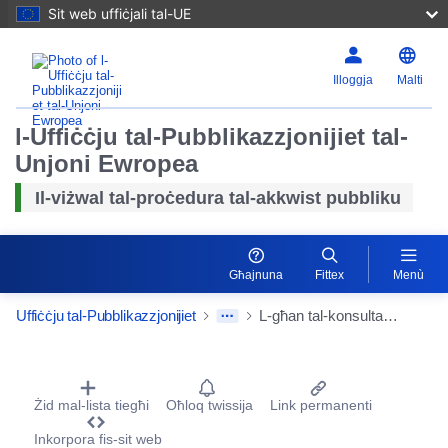
Sit web uffiċjali tal-UE
Illoggja
Malti
l-Uffiċċju tal-Pubblikazzjonijiet tal-
Unjoni Ewropea
Il-viżwal tal-proċedura tal-akkwist pubbliku
Għajnuna
Fittex
Menù
Uffiċċju tal-Pubblikazzjonijiet
L-għan tal-konsultazzjoni huwa li jiġi konkluż ftehim qafas għall-provvista u l-manutenzjoni tal-flotta tal-ġkieket tas-salvataġġ fid-diversi siti tad-Direttorat Territorjali ta’ Nord – Pas de calais de Voies Navigables de France.
Procurement Detail Actions Portlet
Żid mal-lista tiegħi
Oħloq twissija
Link permanenti
Inkorpora fis-sit web