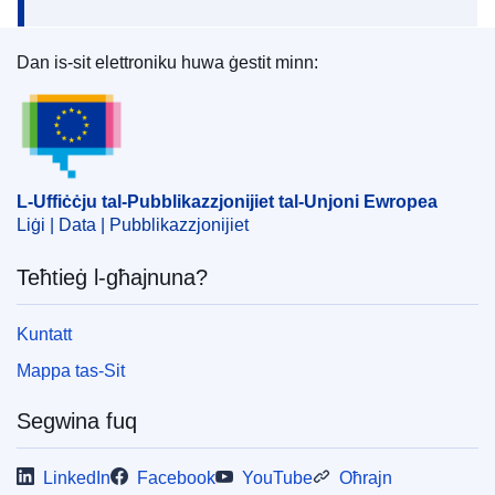
Dan is-sit elettroniku huwa ġestit minn:
L-Uffiċċju tal-Pubblikazzjonijiet tal-Unjoni Ewrope
L-Uffiċċju tal-Pubblikazzjonijiet tal-Unjoni Ewropea
Liġi | Data | Pubblikazzjonijiet
Teħtieġ l-għajnuna?
Kuntatt
Mappa tas-Sit
Segwina fuq
LinkedIn
Facebook
YouTube
Oħrajn