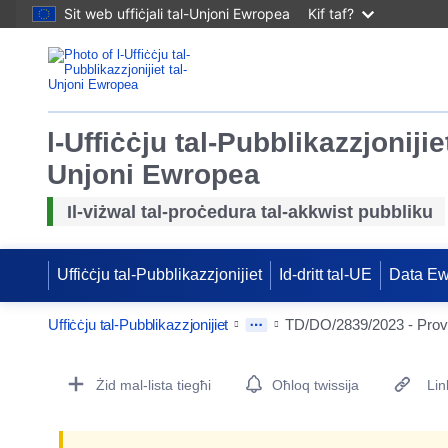
Sit web uffiċjali tal-Unjoni Ewropea
Kif taf?
l-Uffiċċju tal-Pubblikazzjonijiet
Unjoni Ewropea
Il-viżwal tal-proċedura tal-akkwist pubbliku
Uffiċċju tal-Pubblikazzjonijiet
Id-dritt tal-UE
Data E
Uffiċċju tal-Pubblikazzjonijiet
TD/DO/2839/2023 - Provvi
Procurement Detail Actions Portlet
Żid mal-lista tiegħi
Oħloq twissija
Lin