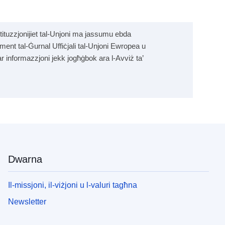
tituzzjonijiet tal-Unjoni ma jassumu ebda
pliment tal-Ġurnal Uffiċjali tal-Unjoni Ewropea u
tar informazzjoni jekk jogħġbok ara l-Avviż ta’
Dwarna
Il-missjoni, il-viżjoni u l-valuri tagħna
Newsletter