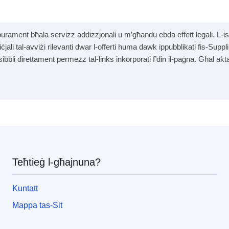
purament bħala servizz addizzjonali u m’għandu ebda effett legali. L-is
fiċjali tal-avviżi rilevanti dwar l-offerti huma dawk ippubblikati fis-Sup
sibbli direttament permezz tal-links inkorporati f’din il-paġna. Għal ak
pea
Teħtieġ l-għajnuna?
Kuntatt
Mappa tas-Sit