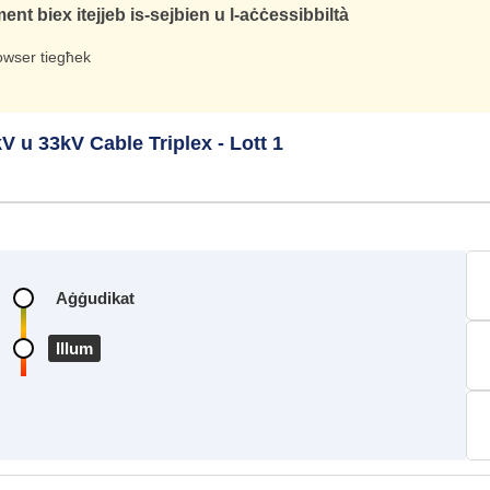
nt biex itejjeb is-sejbien u l-aċċessibbiltà
rowser tiegħek
V u 33kV Cable Triplex - Lott 1
Aġġudikat
Illum