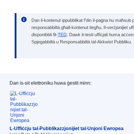
Dan il-kontenut ippubblikat f’din il-paġna hu maħsub 
responsabbiltà għall-kontenut tiegħu. Il-verżjonijiet uf
disponibbli fit-
TED
. Dawk it-testi uffiċjali huma aċċes
Spjegabbiltà u Responsabbiltà tal-Akkwist Pubbliku.
Dan is-sit elettroniku huwa ġestit minn:
L-Uffiċċju tal-Pubblikazzjonijiet tal-Unjoni Ewro
L-Uffiċċju tal-Pubblikazzjonijiet tal-Unjoni Ewropea