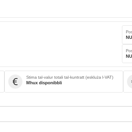
Pos
NU
Pos
NU
Stima tal-valur totali tal-kuntratt (eskluża l-VAT)
Mhux disponibbli