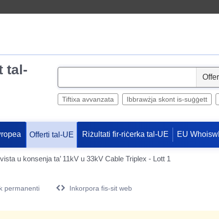
 tal-
S
e
l
Tiftixa avvanzata
Ibbrawżja skont is-suġġett
e
c
wropea
Riżultati fir-riċerka tal-UE
EU Whoisw
Offerti tal-UE
t
sta u konsenja ta’ 11kV u 33kV Cable Triplex - Lott 1
k permanenti
Inkorpora fis-sit web