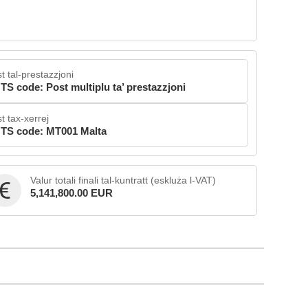
t tal-prestazzjoni
TS code: Post multiplu ta’ prestazzjoni
t tax-xerrej
TS code: MT001 Malta
Valur totali finali tal-kuntratt (eskluża l-VAT)
5,141,800.00 EUR