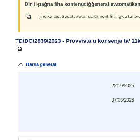
Din il-paġna fiha kontenut iġġenerat awtomatikame
- jindika test tradott awtomatikament fil-lingwa tal-b
TD/DO/2839/2023 - Provvista u konsenja ta’ 11k
Ħarsa ġenerali
22/10/2025
07/08/2026