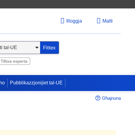
Illoggja
Malti
Fittex
Tiftixa esperta
ho
Pubblikazzjonijiet tal-UE
Għajnuna